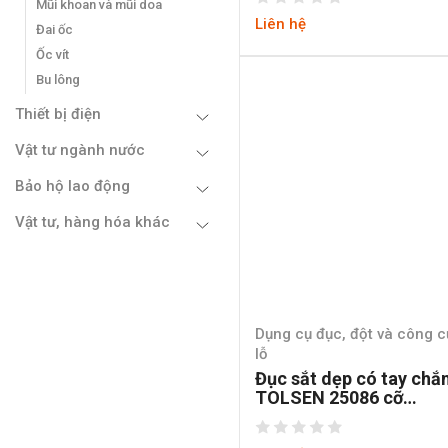
Mũi khoan và mũi doa
Liên hệ
Đai ốc
Ốc vít
Bu lông
Thiết bị điện
Vật tư ngành nước
Bảo hộ lao động
Vật tư, hàng hóa khác
Dụng cụ đục, đột và công 
lỗ
Đục sắt dẹp có tay chắ
TOLSEN 25086 cỡ
22X16X250MM