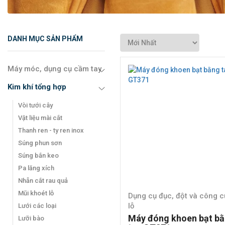
DANH MỤC SẢN PHẨM
Máy móc, dụng cụ cầm tay
Kim khí tổng hợp
Vòi tưới cây
Vật liệu mài cắt
Thanh ren - ty ren inox
Súng phun sơn
Súng bắn keo
Pa lăng xích
Nhẵn cắt rau quả
Mũi khoét lỗ
Dụng cụ đục, đột và công 
lỗ
Lưới các loại
Máy đóng khoen bạt b
Lưỡi bào