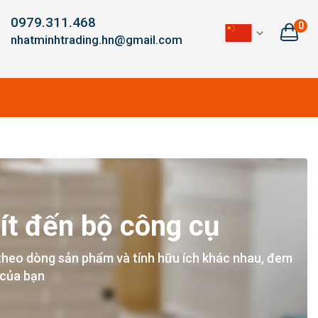
0979.311.468
0
nhatminhtrading.hn@gmail.com
ít đến bộ công cụ
theo dòng sản phẩm và tính hữu ích khác nhau, đem
 của bạn