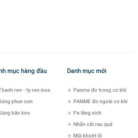
nh mục hàng đầu
Danh mục mới
Thanh ren - ty ren inox
Panme đo trong cơ khí
Súng phun sơn
PANME đo ngoài cơ khí
Súng bắn keo
Pa lăng xích
Nhẵn cắt rau quả
Mũi khoét lỗ