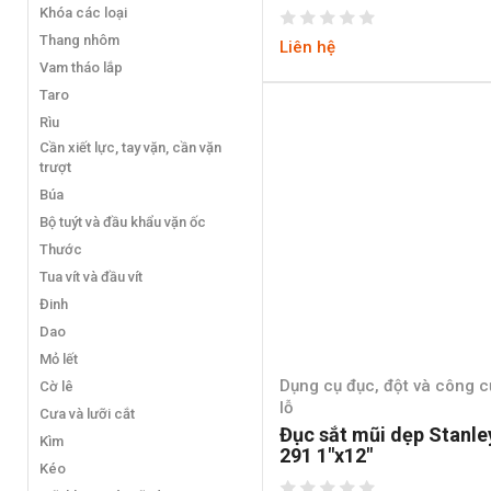
Khóa các loại
Thang nhôm
Liên hệ
Vam tháo lắp
Taro
Rìu
Cần xiết lực, tay vặn, cần vặn
trượt
Búa
Bộ tuýt và đầu khẩu vặn ốc
Thước
Tua vít và đầu vít
Đinh
Dao
Mỏ lết
Dụng cụ đục, đột và công 
Cờ lê
lỗ
Cưa và lưỡi cắt
Đục sắt mũi dẹp Stanle
Kìm
291 1″x12″
Kéo