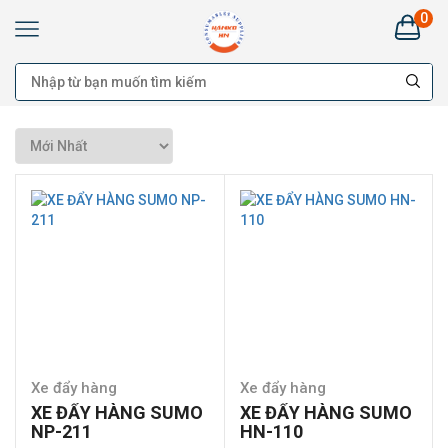
0
Kim
Khí
HANKO
HÀ
NAM:
Bán
buôn
Đại
lý
Cung
cấp
cho
công
trình
-
Bán
lẻ
Xe đẩy hàng
Xe đẩy hàng
XE ĐẨY HÀNG SUMO
XE ĐẨY HÀNG SUMO
NP-211
HN-110