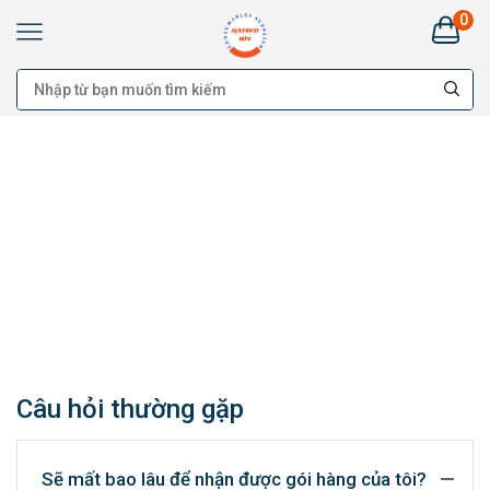
0
Kim
Khí
HANKO
HÀ
NAM:
Bán
buôn
Đại
lý
Cung
cấp
cho
công
trình
-
Bán
lẻ
Câu hỏi thường gặp
Sẽ mất bao lâu để nhận được gói hàng của tôi?