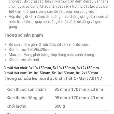
chống gỉ, độ cứng cao, bền bỉ với thời gian đem đến sự yên tâm
cho người sử dụng. Chắc chắn đây sẽ là trợ thủ đắc lực giúp bạn
tiết kiệm thời gian, công sức tối đa trong mọi công việc.
Hộp đựng đi kèm được làm bằng thép chống gỉ, ngoài ra còn có
móc treo tiện lợi giúp bạn cất giữ một cách dễ dàng và gọn
gàng.
Thông số sản phẩm
Bộ sản phẩm gồm 3 mũi độtchốt và 3 mũi đột côn.
Kích thước: 170x95x20mm.
Màu sắc: Vàng phối trắng, hộp đựng màu xanh dương.
Kích thước các mũi:
3 mũi đột chốt: 3x10x150mm, 5x10x150mm, 8x12x150mm.
3 mũi đột côn: 3x10x150mm, 5x10x150mm, 8x12x150mm.
Thông số của Bộ mũi đột 6 chi tiết C-Mart A0117
Kích thước sản phẩm
95 mm x 170 mm x 20 mm
Kích thước đóng gói
95 mm x 170 mm x 20 mm
Khối lượng
800 g