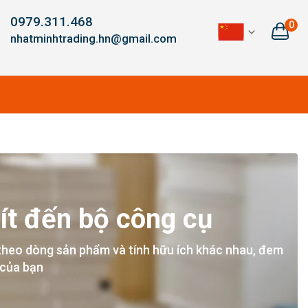
0979.311.468
0
nhatminhtrading.hn@gmail.com
ít đến bộ công cụ
theo dòng sản phẩm và tính hữu ích khác nhau, đem
 của bạn