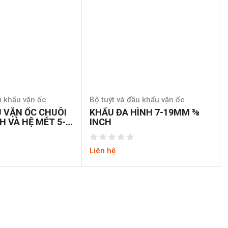
u khẩu vặn ốc
Bộ tuýt và đầu khẩu vặn ốc
U VẶN ỐC CHUÔI
KHẨU ĐA HÌNH 7-19MM ⅜
H VÀ HỆ MÉT 5-
INCH
Liên hệ