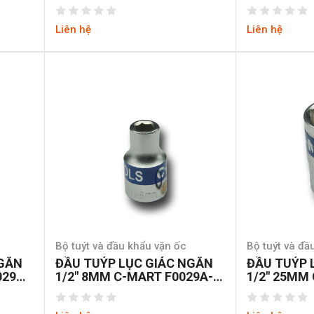
6-27
Liên hệ
Liên hệ
Bộ tuýt và đầu khẩu vặn ốc
Bộ tuýt và đầ
NGẮN
ĐẦU TUÝP LỤC GIÁC NGẮN
ĐẦU TUÝP 
029A-
1/2″ 8MM C-MART F0029A-
1/2″ 25MM
6-08
6-25