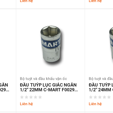
Liên hệ
Liên hệ
Bộ tuýt và đầu khẩu vặn ốc
Bộ tuýt và đầ
NGẮN
ĐẦU TUÝP LỤC GIÁC NGẮN
ĐẦU TUÝP 
029A-
1/2″ 22MM C-MART F0029A-
1/2″ 24MM
6-22
6-24
Liên hệ
Liên hệ