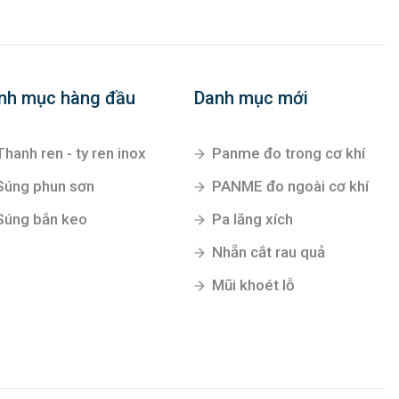
nh mục hàng đầu
Danh mục mới
Thanh ren - ty ren inox
Panme đo trong cơ khí
Súng phun sơn
PANME đo ngoài cơ khí
Súng bắn keo
Pa lăng xích
Nhẵn cắt rau quả
Mũi khoét lỗ