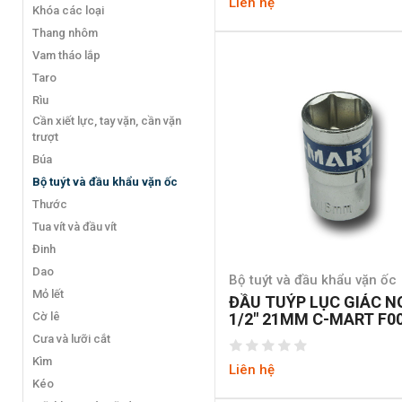
Liên hệ
Khóa các loại
Thang nhôm
Vam tháo lắp
Taro
Rìu
Cần xiết lực, tay vặn, cần vặn
trượt
Búa
Bộ tuýt và đầu khẩu vặn ốc
Thước
Tua vít và đầu vít
Đinh
Dao
Bộ tuýt và đầu khẩu vặn ốc
Mỏ lết
ĐẦU TUÝP LỤC GIÁC 
Cờ lê
1/2″ 21MM C-MART F0
6-21
Cưa và lưỡi cắt
Kìm
Liên hệ
Kéo