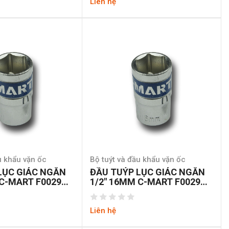
Liên hệ
u khẩu vặn ốc
Bộ tuýt và đầu khẩu vặn ốc
LỤC GIÁC NGẮN
ĐẦU TUÝP LỤC GIÁC NGẮN
 C-MART F0029A-
1/2″ 16MM C-MART F0029A-
6-16
Liên hệ