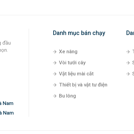
Danh mục bán chạy
Da
g đầu
họn.
Xe nâng
Vòi tưới cây
Vật liệu mài cắt
Thiết bị và vật tư điện
Bu lông
Hà Nam
Hà Nam