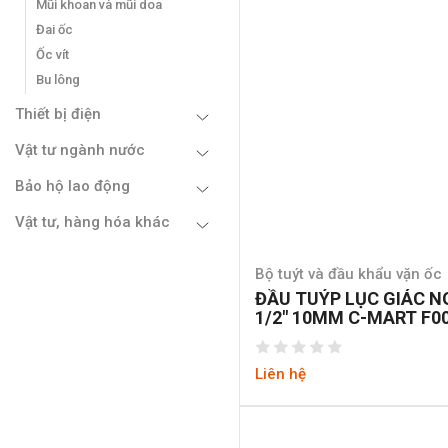
Mũi khoan và mũi doa
Đai ốc
Ốc vít
Bu lông
Thiết bị điện
Vật tư ngành nước
Bảo hộ lao động
Vật tư, hàng hóa khác
Bộ tuýt và đầu khẩu vặn ốc
ĐẦU TUÝP LỤC GIÁC 
1/2″ 10MM C-MART F0
6-10
Liên hệ