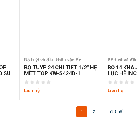
Bộ tuýt và đầu khẩu vặn ốc
Bộ tuýt và đầ
TOP
BỘ TUÝP 24 CHI TIẾT 1/2″ HỆ
BỘ 14 KHẨ
O SU
MÉT TOP KW-S424D-1
LỤC HỆ INC
12MM
Liên hệ
Liên hệ
1
2
Tới Cuối