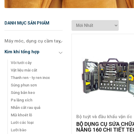
DANH MỤC SẢN PHẨM
Máy móc, dụng cụ cầm tay
Kim khí tổng hợp
Vòi tưới cây
Vật liệu mài cắt
Thanh ren - ty ren inox
Súng phun sơn
Súng bắn keo
Pa lăng xích
Nhẵn cắt rau quả
Mũi khoét lỗ
Bộ tuýt và đầu khẩu vặn ốc
Lưới các loại
BỘ DỤNG CỤ SỬA CHỮ
NĂNG 160 CHI TIẾT T
Lưỡi bào