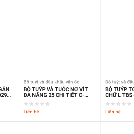
Bộ tuýt và đầu khẩu vặn ốc
Bộ tuýt và đầ
NGẮN
BỘ TUÝP VÀ TUỐC NƠ VÍT
BỘ TUÝP T
029A-
ĐA NĂNG 25 CHI TIẾT C-
CHỮ L TBS
MART K0006A
Liên hệ
Liên hệ