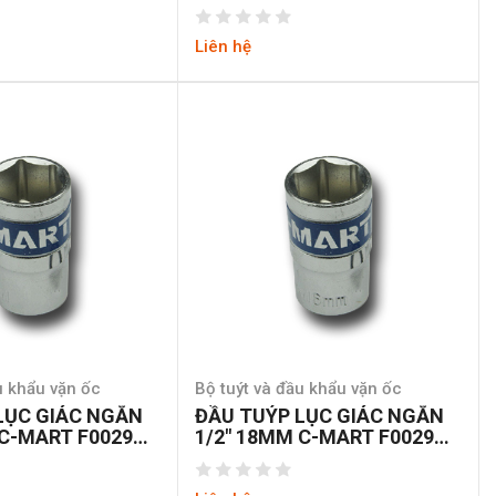
6-30
Liên hệ
u khẩu vặn ốc
Bộ tuýt và đầu khẩu vặn ốc
LỤC GIÁC NGẮN
ĐẦU TUÝP LỤC GIÁC NGẮN
 C-MART F0029A-
1/2″ 18MM C-MART F0029A-
6-18