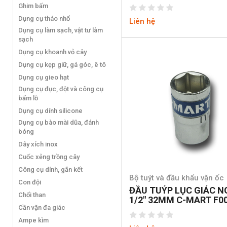
RITE HTT0049
Ghim bấm
Dụng cụ tháo nhổ
Liên hệ
Dụng cụ làm sạch, vật tư làm
sạch
Dụng cụ khoanh vỏ cây
Dụng cụ kẹp giữ, gá góc, ê tô
Dụng cụ gieo hạt
Dụng cụ đục, đột và công cụ
bấm lỗ
Dụng cụ dính silicone
Dụng cụ bào mài dũa, đánh
bóng
Dây xích inox
Cuốc xẻng trồng cây
Công cụ dính, gắn kết
Bộ tuýt và đầu khẩu vặn ốc
Con đội
ĐẦU TUÝP LỤC GIÁC 
Chổi than
1/2″ 32MM C-MART F0
Cần vặn đa giác
6-32
Ampe kìm