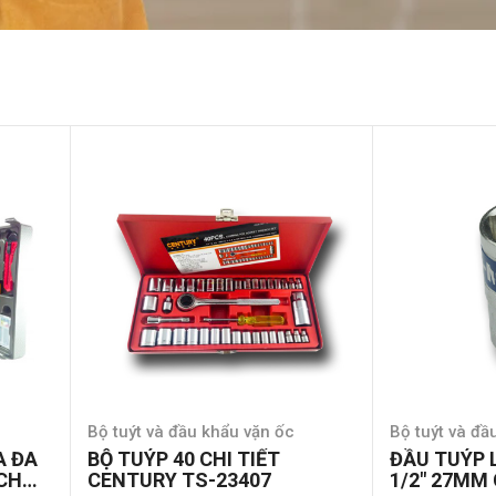
Bộ tuýt và đầu khẩu vặn ốc
Bộ tuýt và đầ
A ĐA
BỘ TUÝP 40 CHI TIẾT
ĐẦU TUÝP 
ECH
CENTURY TS-23407
1/2″ 27MM