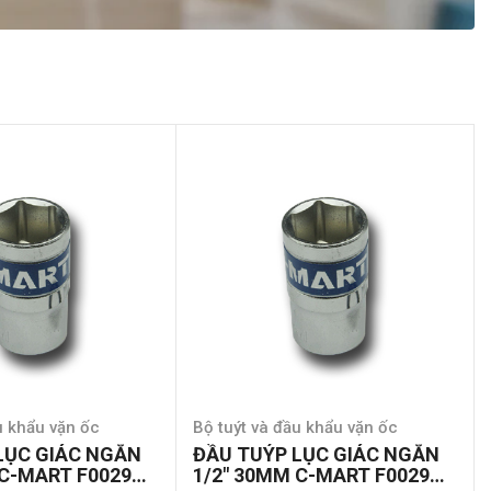
u khẩu vặn ốc
Bộ tuýt và đầu khẩu vặn ốc
LỤC GIÁC NGẮN
ĐẦU TUÝP LỤC GIÁC NGẮN
 C-MART F0029A-
1/2″ 30MM C-MART F0029A-