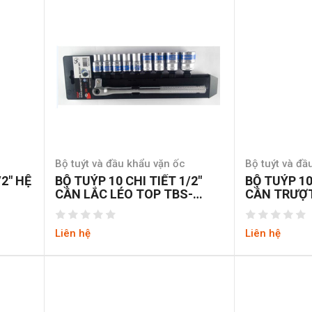
Bộ tuýt và đầu khẩu vặn ốc
Bộ tuýt và đầ
/2″ HỆ
BỘ TUÝP 10 CHI TIẾT 1/2″
BỘ TUÝP 10
CẦN LẮC LÉO TOP TBS-
CẦN TRƯỢT
12252
Liên hệ
Liên hệ