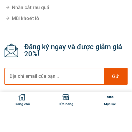
Nhẵn cắt rau quả
Mũi khoét lỗ
Đăng ký ngay và được giảm giá
20%!
Gửi
© Copyright 2024 Kim Khí Nhật Minh. All rights
Trang chủ
Cửa hàng
Mục lục
reserved.