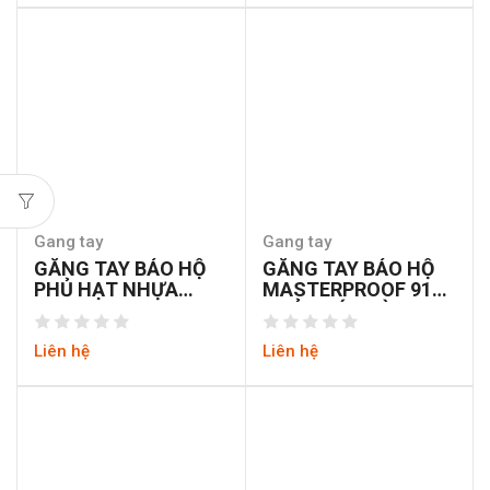
Gang tay
Gang tay
GĂNG TAY BẢO HỘ
GĂNG TAY BẢO HỘ
PHỦ HẠT NHỰA
MASTERPROOF 911-
PRO-PRO 2
5 CỦA ĐỨC TỪ SỢI
POLYESTER PHỦ PU
Liên hệ
Liên hệ