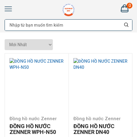
0
Kim
Khí
HANKO
HÀ
NAM:
Bán
buôn
Đại
lý
Cung
cấp
cho
công
trình
-
Bán
lẻ
Đồng hồ nước Zenner
Đồng hồ nước Zenner
ĐỒNG HỒ NƯỚC
ĐỒNG HỒ NƯỚC
ZENNER WPH-N50
ZENNER DN40