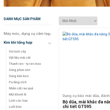
DANH MỤC SẢN PHẨM
Máy móc, dụng cụ cầm tay
Kim khí tổng hợp
Vòi tưới cây
Vật liệu mài cắt
Thanh ren - ty ren inox
Súng phun sơn
Súng bắn keo
Pa lăng xích
Nhẵn cắt rau quả
Mũi khoét lỗ
Dụng cụ bào mài dũa, đán
Lưới các loại
Bộ dũa, mài khắc đa nă
chi tiết GT595
Lưỡi bào