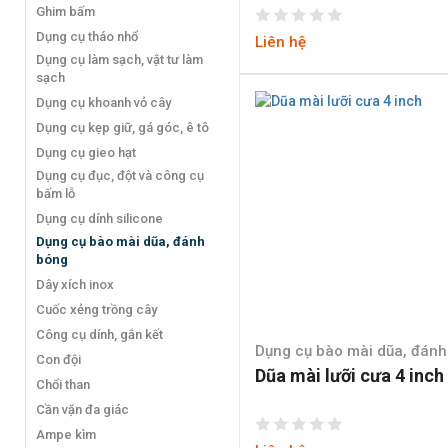
Ghim bấm
Dụng cụ tháo nhổ
Liên hệ
Dụng cụ làm sạch, vật tư làm
sạch
Dụng cụ khoanh vỏ cây
Dụng cụ kẹp giữ, gá góc, ê tô
Dụng cụ gieo hạt
Dụng cụ đục, đột và công cụ
bấm lỗ
Dụng cụ dính silicone
Dụng cụ bào mài dũa, đánh
bóng
Dây xích inox
Cuốc xẻng trồng cây
Công cụ dính, gắn kết
Dụng cụ bào mài dũa, đán
Con đội
Dũa mài lưỡi cưa 4 inch
Chổi than
Cần vặn đa giác
Ampe kìm