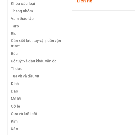
Liên hệ
Khóa các loại
Thang nhôm
Vam tháo lắp
Taro
Rìu
Cần xiết lực, tay vặn, cần vặn
trượt
Búa
Bộ tuýt và đầu khẩu vặn ốc
Thước
Tua vít và đầu vít
Đinh
Dao
Mỏ lết
Cờ lê
Cưa và lưỡi cắt
Kìm
Kéo