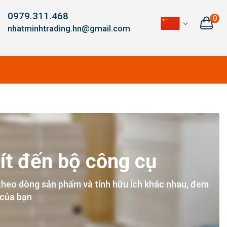
0979.311.468
0
nhatminhtrading.hn@gmail.com
ít đến bộ công cụ
theo dòng sản phẩm và tính hữu ích khác nhau, đem
 của bạn