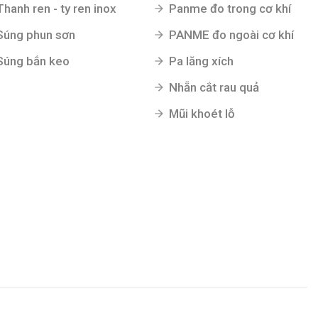
Thanh ren - ty ren inox
Panme đo trong cơ khí
Súng phun sơn
PANME đo ngoài cơ khí
Súng bắn keo
Pa lăng xích
Nhẵn cắt rau quả
Mũi khoét lỗ