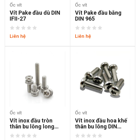
Ốc vít
Ốc vít
Vít Pake đầu dù DIN
Vít Pake đầu bằng
IFII-27
DIN 965
Liên hệ
Liên hệ
Ốc vít
Ốc vít
Vít inox đầu tròn
Vít inox đầu hoa khế
thân bu lông long
thân bu lông DIN
đen kép DIN
7985-TX
GB9074.8