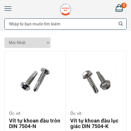
0
Kim
Khí
HANKO
HÀ
NAM:
Bán
buôn
Đại
lý
Cung
cấp
cho
công
trình
-
Bán
lẻ
Ốc vít
Ốc vít
Vít tự khoan đầu tròn
Vít tự khoan đầu lục
DIN 7504-N
giác DIN 7504-K