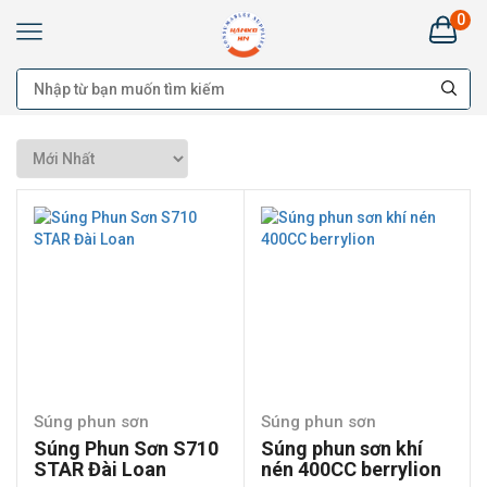
0
Kim
Khí
HANKO
HÀ
NAM:
Bán
buôn
Đại
lý
Cung
cấp
cho
công
trình
-
Bán
lẻ
Súng phun sơn
Súng phun sơn
Súng Phun Sơn S710
Súng phun sơn khí
STAR Đài Loan
nén 400CC berrylion