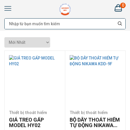
0
Kim
Khí
HANKO
HÀ
NAM:
Bán
buôn
Đại
lý
Cung
cấp
cho
công
trình
-
Bán
lẻ
Thiết bị thoát hiểm
Thiết bị thoát hiểm
GIÁ TREO GẤP
BỘ DÂY THOÁT HIỂM
MODEL HY02
TỰ ĐỘNG NIKAWA