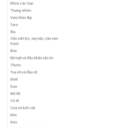
Khóa các loại
Thang nhôm
Vam tháo lắp
Taro
Rìu
Cần xiết lực, tay vặn, cần vặn
trượt
Búa
Bộ tuýt và đầu khẩu vặn ốc
Thước
Tua vít và đầu vít
Đinh
Dao
Mỏ lết
Cờ lê
Cưa và lưỡi cắt
Kìm
Kéo