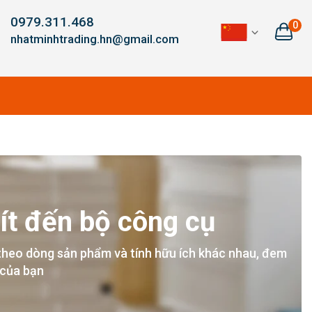
0979.311.468
0
nhatminhtrading.hn@gmail.com
ít đến bộ công cụ
theo dòng sản phẩm và tính hữu ích khác nhau, đem
 của bạn