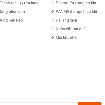
Thanh ren - ty ren inox
Panme đo trong cơ khí
Súng phun sơn
PANME đo ngoài cơ khí
Súng bắn keo
Pa lăng xích
Nhẵn cắt rau quả
Mũi khoét lỗ