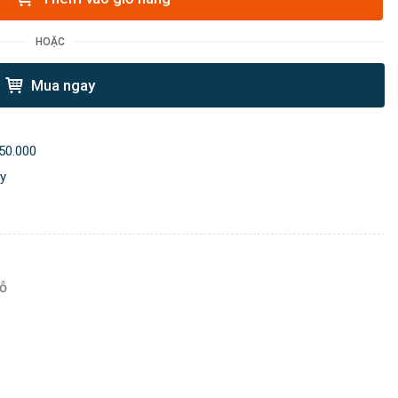
HOẶC
Mua ngay
50.000
ày
lỗ