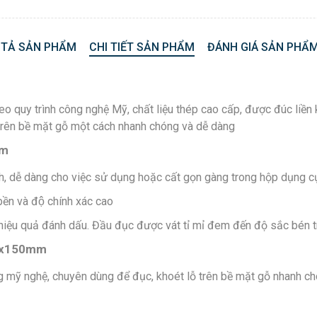
 TẢ SẢN PHẨM
CHI TIẾT SẢN PHẨM
ĐÁNH GIÁ SẢN PHẨM
uy trình công nghệ Mỹ, chất liệu thép cao cấp, được đúc liền k
trên bề mặt gỗ một cách nhanh chóng và dễ dàng
mm
 tích, dễ dàng cho việc sử dụng hoặc cất gọn gàng trong hộp dụng c
ền và độ chính xác cao
 hiệu quả đánh dấu. Đầu đục được vát tỉ mỉ đem đến độ sắc bén 
13x150mm
g mỹ nghệ, chuyên dùng để đục, khoét lỗ trên bề mặt gỗ nhanh ch