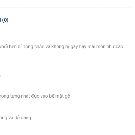
 (0)
hối bền bỉ, rắng chắc và không bị gãy hay mài mòn như các
ụ.
trong từng nhát đục vào bề mặt gỗ
óng và dễ dàng.