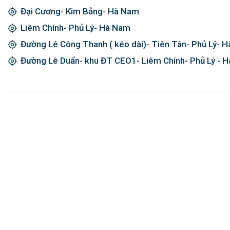
Đại Cương- Kim Bảng- Hà Nam
Liêm Chính- Phủ Lý- Hà Nam
Đường Lê Công Thanh ( kéo dài)- Tiên Tân- Phủ Lý- 
Đường Lê Duẩn- khu ĐT CEO1- Liêm Chính- Phủ Lý - 
Đăng ký ngay và được giảm giá 2
© Copyright 2024 Kim Khí Nhật Minh. All rights reserved.