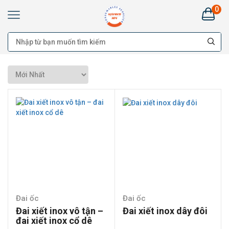
0
Kim
Khí
HANKO
HÀ
NAM:
Bán
buôn
Đại
lý
Cung
cấp
cho
công
trình
-
Bán
lẻ
Đai ốc
Đai ốc
Đai xiết inox vô tận –
Đai xiết inox dây đôi
đai xiết inox cổ dê