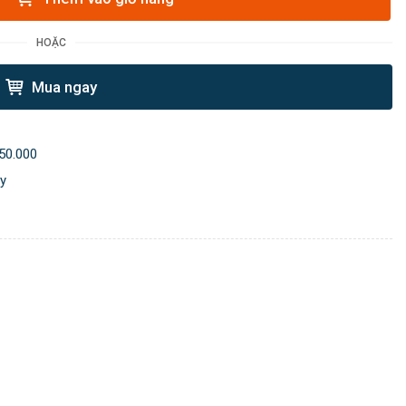
HOẶC
Mua ngay
50.000
ày