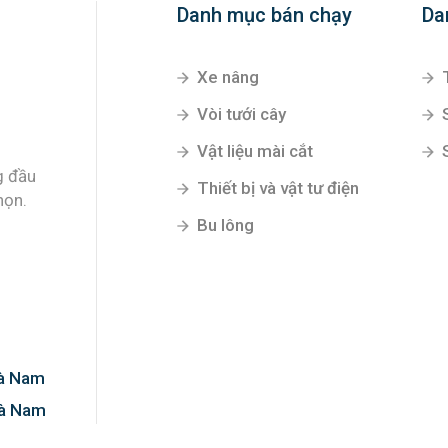
Danh mục bán chạy
Da
Xe nâng
Vòi tưới cây
Vật liệu mài cắt
g đầu
Thiết bị và vật tư điện
họn.
Bu lông
Hà Nam
Hà Nam