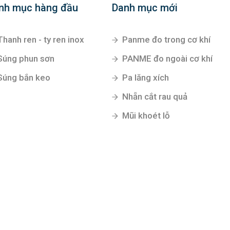
nh mục hàng đầu
Danh mục mới
Thanh ren - ty ren inox
Panme đo trong cơ khí
Súng phun sơn
PANME đo ngoài cơ khí
Súng bắn keo
Pa lăng xích
Nhẵn cắt rau quả
Mũi khoét lỗ