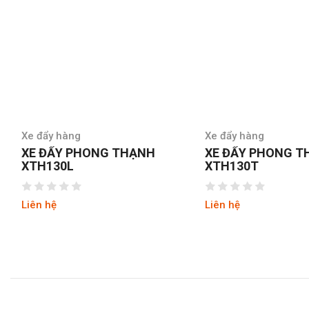
Xe đẩy hàng
Xe đẩy hàng
NH
XE ĐẨY PHONG THẠNH
XE ĐẨY PR
XTH130T
8
Liên hệ
Liên hệ