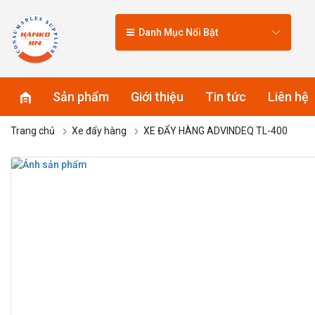
Danh Mục Nổi Bật
Sản phẩm
Giới thiệu
Tin tức
Liên hệ
Trang chủ
Xe đẩy hàng
XE ĐẨY HÀNG ADVINDEQ TL-400