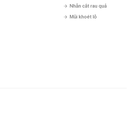
Nhẵn cắt rau quả
Mũi khoét lỗ
Gửi