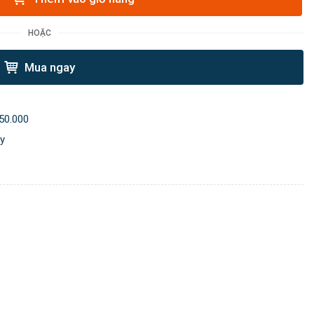
HOẶC
Mua ngay
50.000
ày