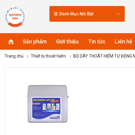
Danh Mục Nổi Bật
Sản phẩm
Giới thiệu
Tin tức
Liên hệ
Trang chủ
Thiết bị thoát hiểm
BỘ DÂY THOÁT HIỂM TỰ ĐỘNG 