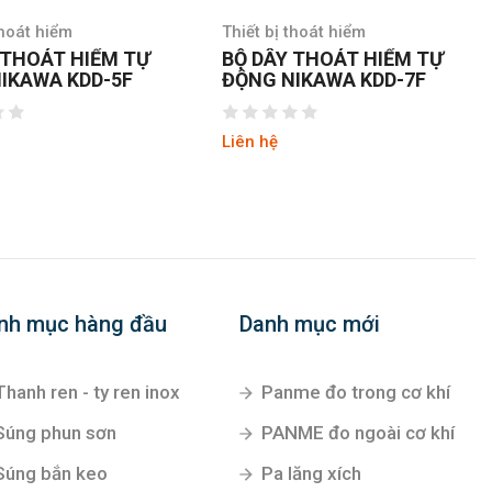
thoát hiểm
Thiết bị thoát hiểm
 THOÁT HIỂM TỰ
BỘ DÂY THOÁT HIỂM TỰ
IKAWA KDD-5F
ĐỘNG NIKAWA KDD-7F
Liên hệ
nh mục hàng đầu
Danh mục mới
Thanh ren - ty ren inox
Panme đo trong cơ khí
Súng phun sơn
PANME đo ngoài cơ khí
Súng bắn keo
Pa lăng xích