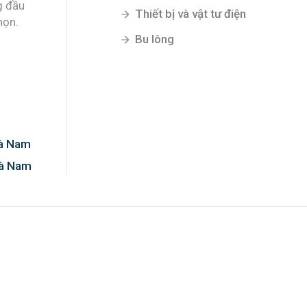
g đầu
Thiết bị và vật tư điện
họn.
Bu lông
Hà Nam
Hà Nam
0%!