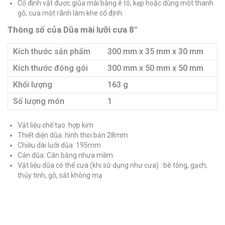
Cố định vật được giũa mài bằng ê tô, kẹp hoặc dùng một thanh
gỗ, cưa một rãnh làm khe cố định.
Thông số của Dũa mài lưỡi cưa 8″
Kích thước sản phẩm
300 mm x 35 mm x 30 mm
Kích thước đóng gói
300 mm x 50 mm x 50 mm
Khối lượng
163 g
Số lượng món
1
Vật liệu chế tạo: hợp kim
Thiết diện dũa: hình thoi bản 28mm
Chiều dài lưỡi dũa: 195mm
Cán dũa: Cán bằng nhựa mềm
Vật liệu dũa có thể cưa (khi sử dụng như cưa) : bê tông, gạch,
thủy tinh, gỗ, sắt không mạ