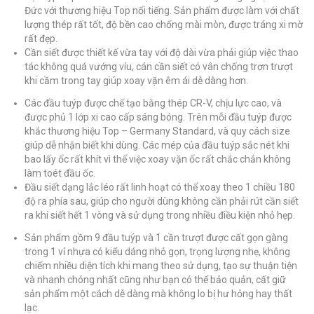
Đức với thương hiệu Top nổi tiếng. Sản phẩm được làm với chất
lượng thép rất tốt, độ bền cao chống mài mòn, được tráng xi mờ
rất đẹp.
Cần siết được thiết kế vừa tay với độ dài vừa phải giúp việc thao
tác không quá vướng víu, cán cần siết có vân chống trơn trượt
khi cầm trong tay giúp xoay vặn êm ái dễ dàng hơn.
Các đầu tuýp được chế tạo bằng thép CR-V, chịu lực cao, và
được phủ 1 lớp xi cao cấp sáng bóng. Trên mỗi đầu tuýp được
khắc thương hiệu Top – Germany Standard, và quy cách size
giúp dễ nhận biết khi dùng. Các mép của đầu tuýp sắc nét khi
bao lấy ốc rất khít vì thế việc xoay vặn ốc rất chắc chắn không
làm toét đầu ốc.
Đầu siết dạng lắc léo rất linh hoạt có thể xoay theo 1 chiều 180
độ ra phía sau, giúp cho người dùng không cần phải rút cần siết
ra khi siết hết 1 vòng và sử dụng trong nhiều điều kiện nhỏ hẹp.
Sản phẩm gồm 9 đầu tuýp và 1 cần trượt được cất gọn gàng
trong 1 vỉ nhựa có kiểu dáng nhỏ gọn, trọng lượng nhẹ, không
chiếm nhiều diện tích khi mang theo sử dụng, tạo sự thuận tiện
và nhanh chóng nhất cũng như bạn có thể bảo quản, cất giữ
sản phẩm một cách dễ dàng mà không lo bị hư hỏng hay thất
lạc.