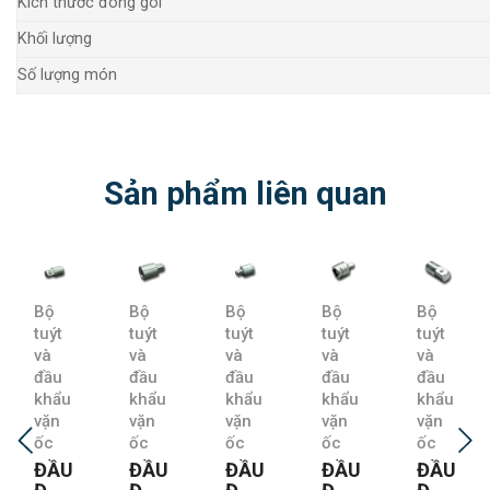
Kích thước đóng gói
Khối lượng
Số lượng món
Sản phẩm liên quan
Bộ
Bộ
Bộ
Bộ
Bộ
tuýt
tuýt
tuýt
tuýt
tuýt
và
và
và
và
và
đầu
đầu
đầu
đầu
đầu
khẩu
khẩu
khẩu
khẩu
khẩu
vặn
vặn
vặn
vặn
vặn
ốc
ốc
ốc
ốc
ốc
ĐẦU
ĐẦU
ĐẦU
ĐẦU
ĐẦU