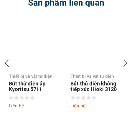
Sản phẩm liên quan
ư điện
Thiết bị và vật tư điện
Thiết bị và vật tư điệ
áp
Bút thử điện không
Bút thử điện khô
1
tiếp xúc Hioki 3120
tiếp xúc Hioki 34
20
Liên hệ
Liên hệ