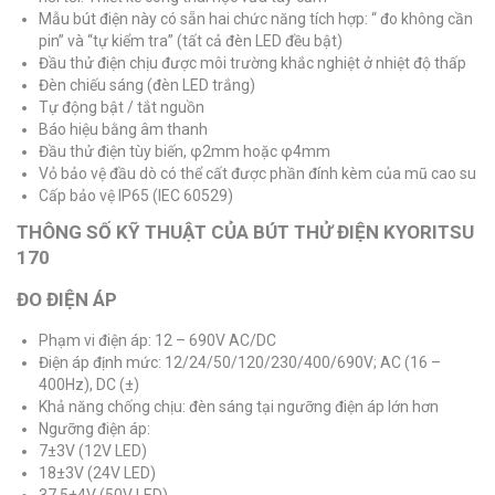
Mẫu bút điện này có sẵn hai chức năng tích hợp: “ đo không cần
pin” và “tự kiểm tra” (tất cả đèn LED đều bật)
Đầu thử điện chịu được môi trường khắc nghiệt ở nhiệt độ thấp
Đèn chiếu sáng (đèn LED trắng)
Tự động bật / tắt nguồn
Báo hiệu bằng âm thanh
Đầu thử điện tùy biến, φ2mm hoặc φ4mm
Vỏ bảo vệ đầu dò có thể cất được phần đính kèm của mũ cao su
Cấp bảo vệ IP65 (IEC 60529)
THÔNG SỐ KỸ THUẬT CỦA BÚT THỬ ĐIỆN KYORITSU
170
ĐO ĐIỆN ÁP
Phạm vi điện áp: 12 – 690V AC/DC
Điện áp định mức: 12/24/50/120/230/400/690V; AC (16 –
400Hz), DC (±)
Khả năng chống chịu: đèn sáng tại ngưỡng điện áp lớn hơn
Ngưỡng điện áp:
7±3V (12V LED)
18±3V (24V LED)
37.5±4V (50V LED)