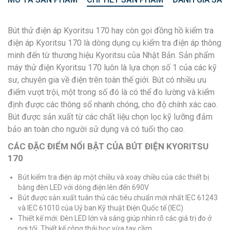
Bút thử điện áp Kyoritsu 170 hay còn gọi đồng hồ kiểm tra
điện áp Kyoritsu 170 là dòng dụng cụ kiểm tra điện áp thông
minh đến từ thương hiệu Kyoritsu của Nhật Bản. Sản phẩm
máy thử điện Kyoritsu 170 luôn là lựa chọn số 1 của các kỹ
sư, chuyên gia về điện trên toàn thế giới. Bút có nhiều ưu
điểm vượt trội, một trong số đó là có thể đo lường và kiểm
định được các thông số nhanh chóng, cho độ chính xác cao.
Bút được sản xuất từ các chất liệu chọn lọc kỹ lưỡng đảm
bảo an toàn cho người sử dụng và có tuổi thọ cao.
CÁC ĐẶC ĐIỂM NỔI BẬT CỦA BÚT ĐIỆN KYORITSU
170
Bút kiểm tra điện áp một chiều và xoay chiều của các thiết bị
bằng đèn LED với dòng điện lên đến 690V
Bút được sản xuất tuân thủ các tiêu chuẩn mới nhất IEC 61243
và IEC 61010 của Uỷ ban Kỹ thuật Điện Quốc tế (IEC)
Thiết kế mới: Đèn LED lớn và sáng giúp nhìn rõ các giá trị đo ở
nơi tối. Thiết kế công thái học vừa tay cầm