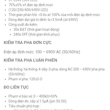
75%±5% of điện áp định mức
(120/230/400/690V LED)
Thời gian phản hồi: <0.6s at 100% của mỗi điện áp định mức
Dòng điện đạt giá trị đỉnh: ls<3.5mA (at 690V)
Công suất đo kiểm:
30s BẬT (thời gian hoạt động)
240s OFF (thời gian khôi phục)
KIỂM TRA PHA ĐƠN CỰC
Điện áp định mức: 100 – 690V AC (50/60Hz)
KIỂM TRA PHA LUÂN PHIÊN
Hệ thống: hệ thống-4-dây-3-pha; dòng AC 200 – 690V pha-pha
(50/60Hz)
Phạm vi pha: 120±5 O
ĐO LIÊN TỤC
Phạm vi bảo vệ: 0 – 400kΩ+50%
Dòng điện đo: xấp xỉ 1.5μA (pin 3V, 0Ω)
Tiêu chuẩn phù hợp: