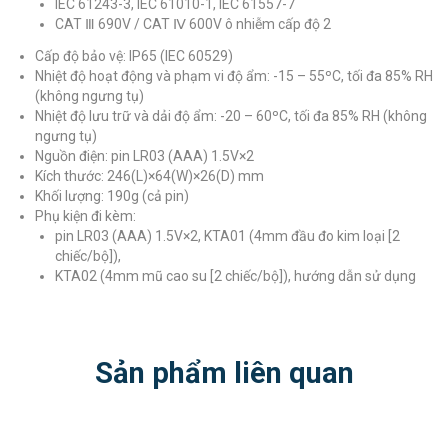
IEC 61243-3, IEC 61010-1, IEC 61557-7
CAT Ⅲ 690V / CAT Ⅳ 600V ô nhiễm cấp độ 2
Cấp độ bảo vệ: IP65 (IEC 60529)
Nhiệt độ hoạt động và phạm vi độ ẩm: -15 – 55ºC, tối đa 85% RH
(không ngưng tụ)
Nhiệt độ lưu trữ và dải độ ẩm: -20 – 60ºC, tối đa 85% RH (không
ngưng tụ)
Nguồn điện: pin LR03 (AAA) 1.5V×2
Kích thước: 246(L)×64(W)×26(D) mm
Khối lượng: 190g (cả pin)
Phụ kiện đi kèm:
pin LR03 (AAA) 1.5V×2, KTA01 (4mm đầu đo kim loại [2
chiếc/bộ]),
KTA02 (4mm mũ cao su [2 chiếc/bộ]), hướng dẫn sử dụng
Sản phẩm liên quan