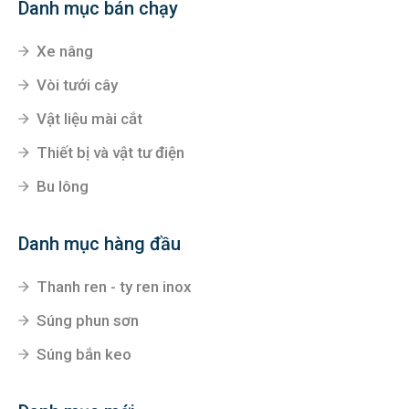
Hà Nam
Đường Lê Duẩn- khu ĐT CEO1- Liêm Chính- Phủ Lý -
Hà Nam
Danh mục bán chạy
Xe nâng
Vòi tưới cây
Vật liệu mài cắt
Thiết bị và vật tư điện
Bu lông
Danh mục hàng đầu
Thanh ren - ty ren inox