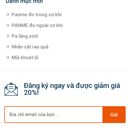
Súng phun sơn
Súng bắn keo
Danh mục mới
Panme đo trong cơ khí
PANME đo ngoài cơ khí
Pa lăng xích
Nhẵn cắt rau quả
Mũi khoét lỗ
Đăng ký ngay và được giảm giá
20%!