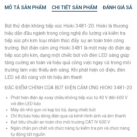
MÔ TẢ SẢN PHẨM
CHI TIẾT SẢN PHẨM
ĐÁNH GIÁ SẢN
Bút thử điện không tiếp xúc Hioki 3481-20: Hioki là thương
hiệu dẫn đầu ngành trong công nghệ đo lường và kiểm tra
tiếp xúc phi kim loại nhằm thúc đẩy sự an toàn trên công
trường. Bút điện cảm ứng Hioki 3481 là một máy dò điện áp
tiếp xúc phi kim, dạng một chiếc bút với đèn LED sáng giúp
tăng cường an toàn và hiệu quả công việc ngay cả trong môi
trường làm việc thiếu ánh sáng. Khi phát hiện có điện, đèn
LED sẽ đỏ cùng với tín hiệu âm thanh
ĐẶC ĐIỂM CHÍNH CỦA BÚT ĐIỆN CẢM ỨNG HIOKI 3481-20
Phát hiện điện áp xoay chiều không tiếp xúc từ 40 V đến 600 V
với đèn LED báo
Máy dò nhỏ gọn có kẹp bỏ túi, dạng chiếc bút
Chỉ thị báo hiệu dòng điện qua cả kênh hình ảnh và âm thanh
Đạt tiêu chuẩn an toàn cho môi trường CAT IV 600 V
Ngăn chặn pin chết với chức năng tự kiểm tra pin và chức năng
tự động tắt nguồn