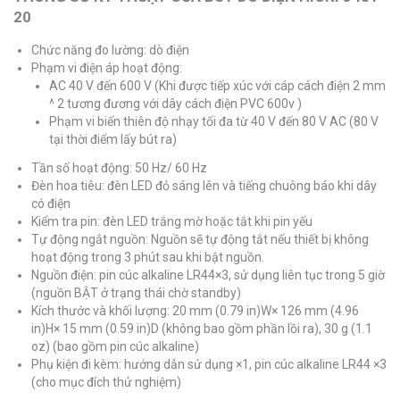
20
Chức năng đo lường: dò điện
Phạm vi điện áp hoạt động:
AC 40 V đến 600 V (Khi được tiếp xúc với cáp cách điện 2 mm
^ 2 tương đương với dây cách điện PVC 600v )
Phạm vi biến thiên độ nhạy tối đa từ 40 V đến 80 V AC (80 V
tại thời điểm lấy bút ra)
Tần số hoạt động: 50 Hz/ 60 Hz
Đèn hoa tiêu: đèn LED đỏ sáng lên và tiếng chuông báo khi dây
có điện
Kiểm tra pin: đèn LED trắng mờ hoặc tắt khi pin yếu
Tự động ngắt nguồn: Nguồn sẽ tự động tắt nếu thiết bị không
hoạt động trong 3 phút sau khi bật nguồn.
Nguồn điện: pin cúc alkaline LR44×3, sử dụng liên tục trong 5 giờ
(nguồn BẬT ở trạng thái chờ standby)
Kích thước và khối lượng: 20 mm (0.79 in)W× 126 mm (4.96
in)H× 15 mm (0.59 in)D (không bao gồm phần lồi ra), 30 g (1.1
oz) (bao gồm pin cúc alkaline)
Phụ kiện đi kèm: hướng dẫn sử dụng ×1, pin cúc alkaline LR44 ×3
(cho mục đích thử nghiệm)