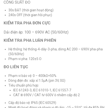
CÔNG SUẤT ĐO
30s BẬT (thời gian hoạt động)
240s OFF (thời gian hồi phục)
KIỂM TRA PHA ĐƠN CỰC
Dải điện áp: 100 – 690V AC (50/60Hz)
KIỂM TRA PHA LUÂN PHIÊN
Hệ thống: hệ thống-4-dây-3-pha; dòng AC 200 – 690V pha-pha
(50/60Hz)
Phạm vi pha: 120±5 O
ĐO LIÊN TỤC
Phạm vi bảo vệ: 0 – 400kΩ+50%
Dòng điện đo: xấp xỉ 1.5μA (pin 3V, 0Ω)
Tiêu chuẩn phù hợp:
IEC 61243-3, IEC 61010-1, IEC 61557-7
CAT Ⅲ 690V / CAT Ⅳ 600V ô nhiễm cấp độ 2
Cấp độ bảo vệ: IP65 (IEC 60529)
Nhiệt độ hoạt động và phạm vi độ ẩm: -15 – 55ºC, tối đa 85% RH