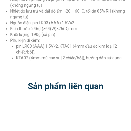
(không ngưng tụ)
Nhiệt độ lưu trữ và dải độ ẩm: -20 – 60ºC, tối đa 85% RH (không
ngưng tụ)
Nguồn điện: pin LR03 (AAA) 1.5V×2
Kích thước: 246(L)×64(W)×26(D) mm
Khối lượng: 190g (cả pin)
Phụ kiện đi kèm:
pin LR03 (AAA) 1.5V×2, KTA01 (4mm đầu đo kim loại [2
chiếc/bộ]),
KTA02 (4mm mũ cao su [2 chiếc/bộ]), hướng dẫn sử dụng
Sản phẩm liên quan