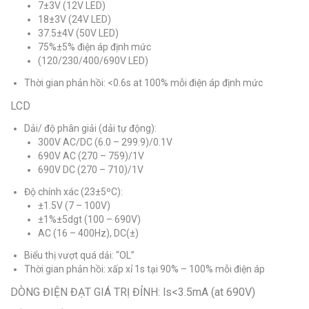
7±3V (12V LED)
18±3V (24V LED)
37.5±4V (50V LED)
75%±5% điện áp định mức
(120/230/400/690V LED)
Thời gian phản hồi: <0.6s at 100% mỗi điện áp định mức
LCD
Dải/ độ phân giải (dải tự động):
300V AC/DC (6.0 – 299.9)/0.1V
690V AC (270 – 759)/1V
690V DC (270 – 710)/1V
Độ chính xác (23±5ºC):
±1.5V (7 – 100V)
±1%±5dgt (100 – 690V)
AC (16 – 400Hz), DC(±)
Biểu thị vượt quá dải: “OL”
Thời gian phản hồi: xấp xỉ 1s tại 90% – 100% mỗi điện áp
DÒNG ĐIỆN ĐẠT GIÁ TRỊ ĐỈNH: ls<3.5mA (at 690V)