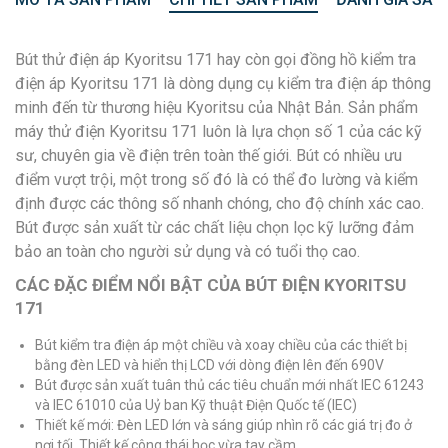
Bút thử điện áp Kyoritsu 171 hay còn gọi đồng hồ kiểm tra
điện áp Kyoritsu 171 là dòng dụng cụ kiểm tra điện áp thông
minh đến từ thương hiệu Kyoritsu của Nhật Bản. Sản phẩm
máy thử điện Kyoritsu 171 luôn là lựa chọn số 1 của các kỹ
sư, chuyên gia về điện trên toàn thế giới. Bút có nhiều ưu
điểm vượt trội, một trong số đó là có thể đo lường và kiểm
định được các thông số nhanh chóng, cho độ chính xác cao.
Bút được sản xuất từ các chất liệu chọn lọc kỹ lưỡng đảm
bảo an toàn cho người sử dụng và có tuổi thọ cao.
CÁC ĐẶC ĐIỂM NỔI BẬT CỦA BÚT ĐIỆN KYORITSU
171
Bút kiểm tra điện áp một chiều và xoay chiều của các thiết bị
bằng đèn LED và hiển thị LCD với dòng điện lên đến 690V
Bút được sản xuất tuân thủ các tiêu chuẩn mới nhất IEC 61243
và IEC 61010 của Uỷ ban Kỹ thuật Điện Quốc tế (IEC)
Thiết kế mới: Đèn LED lớn và sáng giúp nhìn rõ các giá trị đo ở
nơi tối. Thiết kế công thái học vừa tay cầm