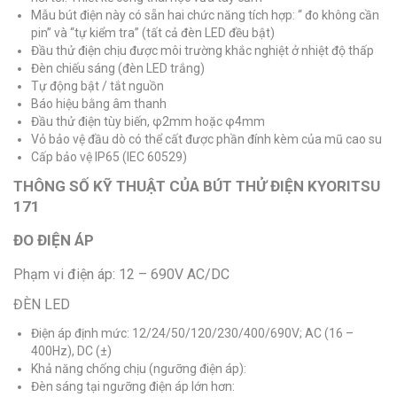
Mẫu bút điện này có sẵn hai chức năng tích hợp: “ đo không cần
pin” và “tự kiểm tra” (tất cả đèn LED đều bật)
Đầu thử điện chịu được môi trường khắc nghiệt ở nhiệt độ thấp
Đèn chiếu sáng (đèn LED trắng)
Tự động bật / tắt nguồn
Báo hiệu bằng âm thanh
Đầu thử điện tùy biến, φ2mm hoặc φ4mm
Vỏ bảo vệ đầu dò có thể cất được phần đính kèm của mũ cao su
Cấp bảo vệ IP65 (IEC 60529)
THÔNG SỐ KỸ THUẬT CỦA BÚT THỬ ĐIỆN KYORITSU
171
ĐO ĐIỆN ÁP
Phạm vi điện áp: 12 – 690V AC/DC
ĐÈN LED
Điện áp định mức: 12/24/50/120/230/400/690V; AC (16 –
400Hz), DC (±)
Khả năng chống chịu (ngưỡng điện áp):
Đèn sáng tại ngưỡng điện áp lớn hơn: