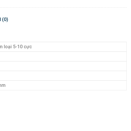
 (0)
m loại 5-10 cực
mm