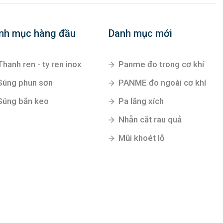
nh mục hàng đầu
Danh mục mới
Thanh ren - ty ren inox
Panme đo trong cơ khí
Súng phun sơn
PANME đo ngoài cơ khí
Súng bắn keo
Pa lăng xích
Nhẵn cắt rau quả
Mũi khoét lỗ