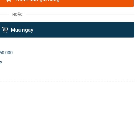
HOẶC
Mua ngay
50.000
ày