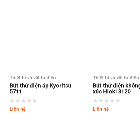
Thiết bị và vật tư điện
Thiết bị v
oritsu
Bút thử điện không tiếp
Bút thử
xúc Hioki 3120
xúc Hio
Liên hệ
Liên hệ