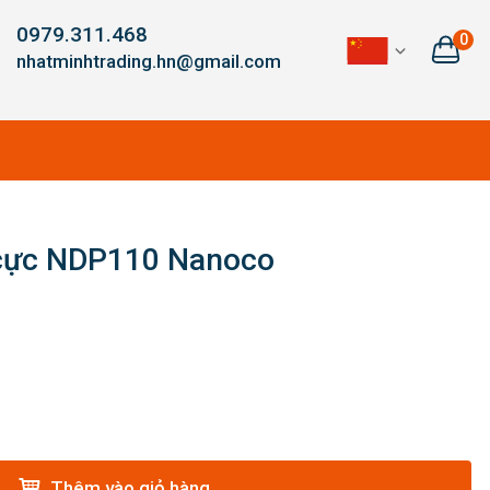
0979.311.468
0
nhatminhtrading.hn@gmail.com
0 cực NDP110 Nanoco
Thêm vào giỏ hàng