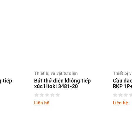
à vật tư điện
Thiết bị và vật tư điện
 điện không tiếp
Cầu dao chống giật rcbo
ki 3481-20
RKP 1P+N 32A Ls
Liên hệ