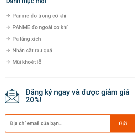
Súng phun sơn
Súng bắn keo
Danh mục mới
Panme đo trong cơ khí
PANME đo ngoài cơ khí
Pa lăng xích
Nhẵn cắt rau quả
Mũi khoét lỗ
Đăng ký ngay và được giảm giá
20%!