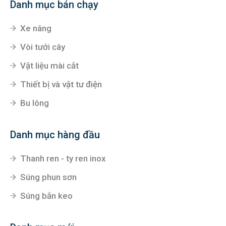
Hà Nam
Đường Lê Duẩn- khu ĐT CEO1- Liêm Chính- Phủ Lý -
Hà Nam
Danh mục bán chạy
Xe nâng
Vòi tưới cây
Vật liệu mài cắt
Thiết bị và vật tư điện
Bu lông
Danh mục hàng đầu
Thanh ren - ty ren inox