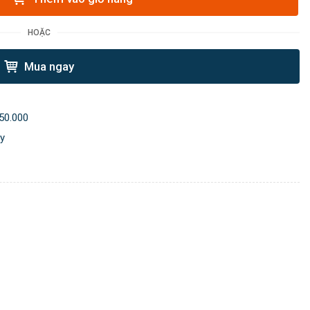
HOẶC
Mua ngay
50.000
ày