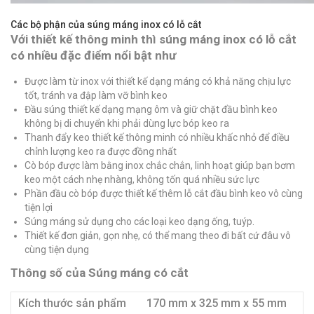
Các bộ phận của súng máng inox có lỗ cắt
Với thiết kế thông minh thì súng máng inox có lỗ cắt
có nhiều đặc điểm nổi bật như
Được làm từ inox với thiết kế dạng máng có khả năng chịu lực
tốt, tránh va đập làm vỡ bình keo
Đầu súng thiết kế dạng mạng ôm và giữ chặt đầu bình keo
không bị di chuyển khi phải dùng lực bóp keo ra
Thanh đẩy keo thiết kế thông minh có nhiều khấc nhỏ để điều
chỉnh lượng keo ra được đồng nhất
Cò bóp được làm bằng inox chắc chắn, linh hoạt giúp bạn bơm
keo một cách nhẹ nhàng, không tốn quá nhiều sức lực
Phần đầu cò bóp được thiết kế thêm lỗ cắt đầu bình keo vô cùng
tiện lợi
Súng máng sử dụng cho các loại keo dạng ống, tuýp.
Thiết kế đơn giản, gọn nhẹ, có thể mang theo đi bất cứ đâu vô
cùng tiện dụng
Thông số của Súng máng có cắt
Kích thước sản phẩm
170 mm x 325 mm x 55 mm