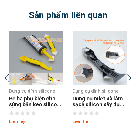
Sản phẩm liên quan
Dụng cụ dính silicone
Dụng cụ dính silicone
Dụng cụ miết và làm
Dụng cụ trám trét nứt
sạch silicon xây dựng
GT774 chuyên nghiệp
với đầu sủi inox
11 cấu hình
GT772
Liên hệ
Liên hệ