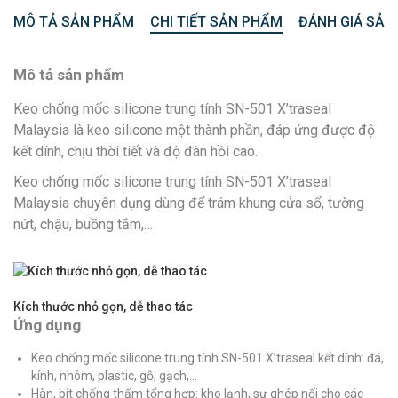
MÔ TẢ SẢN PHẨM
CHI TIẾT SẢN PHẨM
ĐÁNH GIÁ SẢN
Mô tả sản phẩm
Keo chống mốc silicone trung tính SN-501 X’traseal
Malaysia là keo silicone một thành phần, đáp ứng được độ
kết dính, chịu thời tiết và độ đàn hồi cao.
Keo chống mốc silicone trung tính SN-501 X’traseal
Malaysia chuyên dụng dùng để trám khung cửa sổ, tường
nứt, chậu, buồng tắm,…
Kích thước nhỏ gọn, dễ thao tác
Ứng dụng
Keo chống mốc silicone trung tính SN-501 X’traseal kết dính: đá,
kính, nhôm, plastic, gỗ, gạch,…
Hàn, bít chống thấm tổng hợp: kho lạnh, sự ghép nối cho các