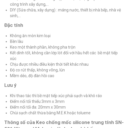
công trình xây dựng,…
DIY (Sửa chữa, xây dựng) : máng nước, thiết bị nhà bếp, nhà vệ
sinh,…
Đặc tính
Không ăn mòn kim loại
Bền lâu
Keo một thành phần, không pha trộn
Kết dính tốt, không cần lớp lót đối với hầu hết các bề mặt tiếp
xúc
Chịu được nhiều điều kiện thời tiết khác nhau
Độ co rút thấp, không võng, lún
Mềm dẻo, độ đàn hồi cao
Lưu ý
Khi thao tác thì bề mặt tiếp xúc phải sạch và khô ráo
Điểm nối tối thiểu:3mm x 3mm
Điểm nối tối đa: 20mm x 30mm
Chùi sạch chất thừa bằng M.E.K hoặc toluene
Thông số của Keo chống mốc silicone trung tính SN-