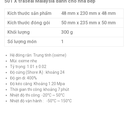
501 X’traseal Malaysia dành cho nhà bếp
Kích thước sản phẩm
48 mm x 230 mm x 48 mm
Kích thước đóng gói
50 mm x 235 mm x 50 mm
Khối lượng
300 g
Số lượng món
1
Hệ đóng rắn: Trung tính (oxime)
Mùi: oxime nhẹ
Tỷ trọng: 1.01 ± 0.02
Độ cứng (Shore A) : khoảng 24
Độ gin di: 400%
Độ kéo căng: Khoảng 1.20 Mpa
Thời gian thi công: khoảng 7 phút
Nhiệt độ thi công: -20°C ~ 50°C
Nhiệt độ vận hành : -50°C ~ 150°C