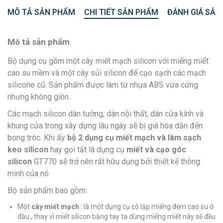
MÔ TẢ SẢN PHẨM
CHI TIẾT SẢN PHẨM
ĐÁNH GIÁ SẢN
Mô tả sản phẩm
Bộ dụng cụ gồm một cây miết mạch silicon với miếng miết
cao su mềm và một cây sủi silicon để cạo sạch các mạch
silicone cũ. Sản phẩm được làm từ nhựa ABS vừa cứng
nhưng không giòn.
Các mạch silicon dán tường, dán nội thất, dán cửa kính và
khung cửa trong xây dựng lâu ngày sẽ bị già hóa dẫn đến
bong tróc. Khi ấy
bộ 2 dụng cụ miết mạch và làm sạch
keo silicon
hay gọi tắt là dụng cụ
miết và cạo góc
silicon
GT770 sẽ trở nên rất hữu dụng bởi thiết kế thông
minh của nó
Bộ sản phẩm bao gồm:
Một
cây miết mạch
: là một dụng cụ có lắp miếng đệm cao su ở
đầu , thay vì miết silicon bằng tay ta dùng miếng miết này sẽ đều