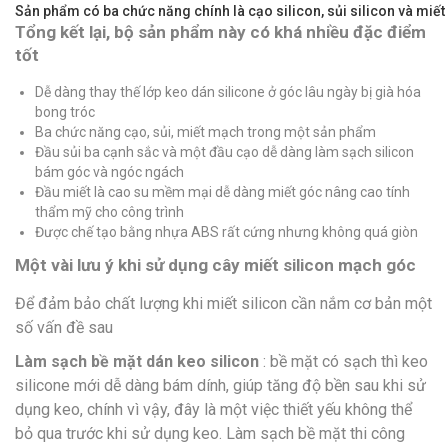
Sản phẩm có ba chức năng chính là cạo silicon, sủi silicon và miết 
Tổng kết lại, bộ sản phẩm này có khá nhiều đặc điểm
tốt
Dễ dàng thay thế lớp keo dán silicone ở góc lâu ngày bị già hóa
bong tróc
Ba chức năng cạo, sủi, miết mạch trong một sản phẩm
Đầu sủi ba cạnh sắc và một đầu cạo dễ dàng làm sạch silicon
bám góc và ngóc ngách
Đầu miết là cao su mềm mại dễ dàng miết góc nâng cao tính
thẩm mỹ cho công trình
Được chế tạo bằng nhựa ABS rất cứng nhưng không quá giòn
Một vài lưu ý khi sử dụng cây miết silicon mạch góc
Để đảm bảo chất lượng khi miết silicon cần nắm cơ bản một
số vấn đề sau
Làm sạch bề mặt dán keo silicon
: bề mặt có sạch thì keo
silicone mới dễ dàng bám dính, giúp tăng độ bền sau khi sử
dụng keo, chính vì vậy, đây là một việc thiết yếu không thể
bỏ qua trước khi sử dụng keo. Làm sạch bề mặt thi công