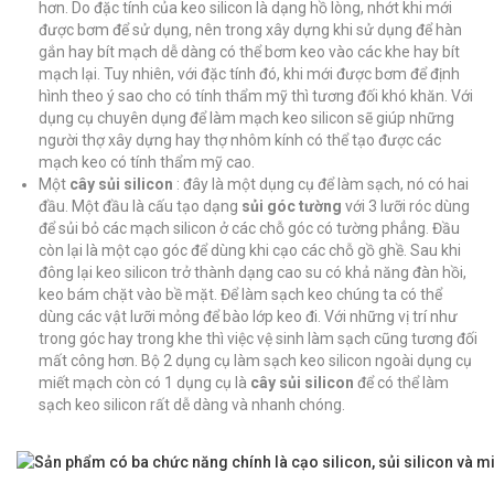
hơn. Do đặc tính của keo silicon là dạng hồ lòng, nhớt khi mới
được bơm để sử dụng, nên trong xây dựng khi sử dụng để hàn
gắn hay bít mạch dễ dàng có thể bơm keo vào các khe hay bít
mạch lại. Tuy nhiên, với đặc tính đó, khi mới được bơm để định
hình theo ý sao cho có tính thẩm mỹ thì tương đối khó khăn. Với
dụng cụ chuyên dụng để làm mạch keo silicon sẽ giúp những
người thợ xây dựng hay thợ nhôm kính có thể tạo được các
mạch keo có tính thẩm mỹ cao.
Một
cây sủi silicon
: đây là một dụng cụ để làm sạch, nó có hai
đầu. Một đầu là cấu tạo dạng
sủi góc tường
với 3 lưỡi róc dùng
để sủi bỏ các mạch silicon ở các chỗ góc có tường phẳng. Đầu
còn lại là một cạo góc để dùng khi cạo các chỗ gồ ghề. Sau khi
đông lại keo silicon trở thành dạng cao su có khả năng đàn hồi,
keo bám chặt vào bề mặt. Để làm sạch keo chúng ta có thể
dùng các vật lưỡi mỏng để bào lớp keo đi. Với những vị trí như
trong góc hay trong khe thì việc vệ sinh làm sạch cũng tương đối
mất công hơn. Bộ 2 dụng cụ làm sạch keo silicon ngoài dụng cụ
miết mạch còn có 1 dụng cụ là
cây sủi silicon
để có thể làm
sạch keo silicon rất dễ dàng và nhanh chóng.