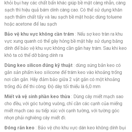
khỏi bụi hay các chất bẩn khác giúp bề mặt càng nhẵn, càng
sạch thì hiệu quả bám dính càng cao. Có thể sử dụng khăn
sạch thấm chất tẩy và lau sạch bề mặt hoặc dùng toluene
hoặc acetone để lau sạch
Bảo vệ khu vực không cần trám
: Nếu sợ keo tràn ra khu
vực xung quanh có thể gây hỏng bề mặt hãy sử dụng băng
dính để bảo vệ khu vực không cần gắn hay trám. Sau khi keo
khô ta có thể dỡ băng dính ra
Dùng keo silicon đúng kỹ thuật
: dùng súng bắn keo có
gắn sản phẩm keo silicone để trám keo vào khoảng trống
nơi cần gắn. Hãy đảm bảo giữa 2 vật gắn có một khoảng
trống đủ để thi công. Độ dày tối thiểu là 6,0 mm
Miết và vệ sinh phần keo thừa
: Dùng cây miết mạch sao
cho đều, với góc tường vuông, chỉ cần các cạnh của miếng
miết mạch cao su tiếp xúc với cạnh tường, với tường góc
nhọn phải nghiêng cây miết đi.
Đóng rắn keo
: Bảo vệ cho khu vực dán keo không dính bụi