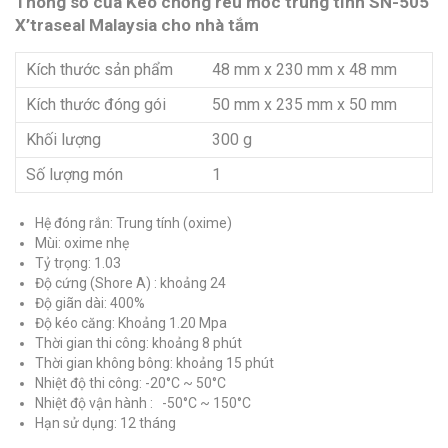
Thông số của Keo chống rêu mốc trung tính SN-505
X’traseal Malaysia cho nhà tắm
Kích thước sản phẩm
48 mm x 230 mm x 48 mm
Kích thước đóng gói
50 mm x 235 mm x 50 mm
Khối lượng
300 g
Số lượng món
1
Hệ đóng rắn: Trung tính (oxime)
Mùi: oxime nhẹ
Tỷ trọng: 1.03
Độ cứng (Shore A) : khoảng 24
Độ giãn dài: 400%
Độ kéo căng: Khoảng 1.20 Mpa
Thời gian thi công: khoảng 8 phút
Thời gian không bông: khoảng 15 phút
Nhiệt độ thi công: -20°C ~ 50°C
Nhiệt độ vận hành : -50°C ~ 150°C
Hạn sử dụng: 12 tháng