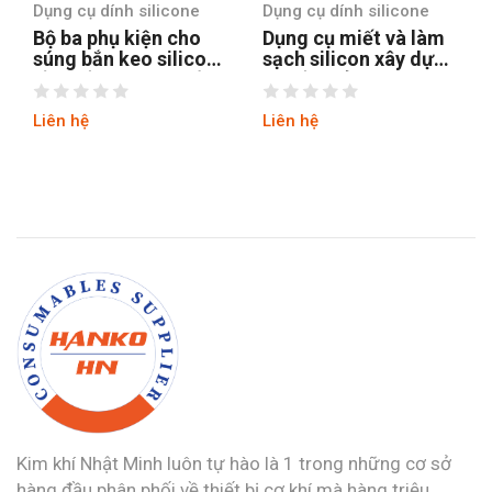
Dụng cụ dính silicone
Dụng cụ dính silicone
Dụng cụ miết và làm
Dụng cụ trám trét nứt
sạch silicon xây dựng
GT774 chuyên nghiệp
với đầu sủi inox
11 cấu hình
GT772
Liên hệ
Liên hệ
Kim khí Nhật Minh luôn tự hào là 1 trong những cơ sở
hàng đầu phân phối về thiết bị cơ khí mà hàng triệu