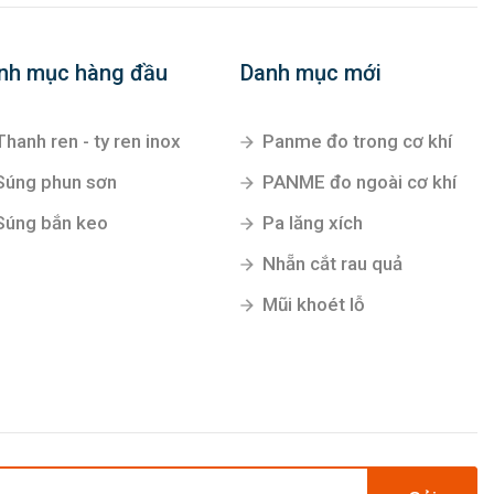
nh mục hàng đầu
Danh mục mới
Thanh ren - ty ren inox
Panme đo trong cơ khí
Súng phun sơn
PANME đo ngoài cơ khí
Súng bắn keo
Pa lăng xích
Nhẵn cắt rau quả
Mũi khoét lỗ