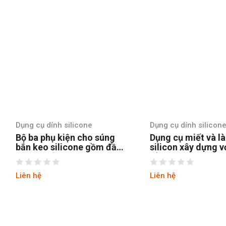
Dụng cụ dính silicone
Dụng cụ dính silicon
Dụng cụ miết và làm sạch
Dụng cụ trám trét
silicon xây dựng với đầu
GT774 chuyên ngh
sủi inox GT772
cấu hình
Liên hệ
Liên hệ