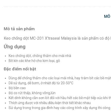
MÔ
Mô tả sản phẩm
Keo chống dột MC-201 X’traseal Malaysia là sản phẩm có độ kế
Ứng dụng
Keo chống dột, chống thấm cho mái nhà
Bít kín các khe hở cho kim loại, gỗ
Đặc điểm nổi bật
Dùng để chống thấm cho các loại mái nhà, hay trám bít các bề mặt n
Dễ sử dụng, dễ bơm, ở nhiệt độ từ 20-50°C
Độ bền cao
Độ co rút thấp, không võng,lún
Kết dính không cần sơn lót đối với hầu hết các bề mặt tiếp xúc khi t
Thích ứng được với nhiều điều kiện thời tiết khác nhau
Sử dụng trong trong gia đình hay các công trình xây dựng thi công