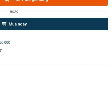
HOẶC
Mua ngay
50.000
ày