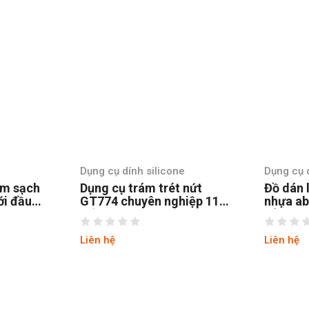
e
Dụng cụ dính silicone
Dụng cụ d
 nứt
Đồ dán lại silicone bằng
Miết và
iệp 11
nhựa abs cứng và TPR
GT770 b
dẻo GT773
nhựa ab
Liên hệ
Liên hệ