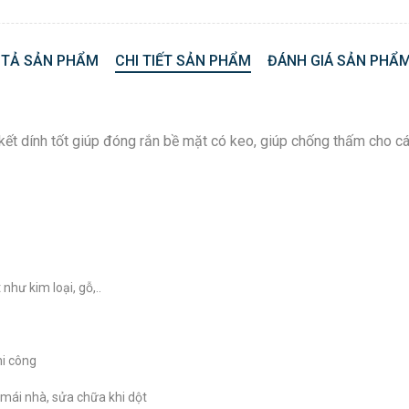
 TẢ SẢN PHẨM
CHI TIẾT SẢN PHẨM
ĐÁNH GIÁ SẢN PHẨM
t dính tốt giúp đóng rắn bề mặt có keo, giúp chống thấm cho các
hư kim loại, gỗ,..
hi công
 mái nhà, sửa chữa khi dột