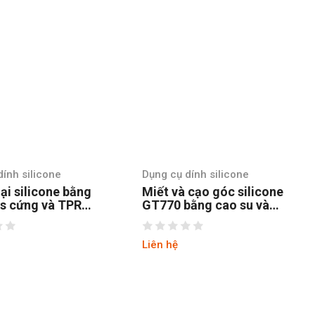
ính silicone
Dụng cụ dính silicone
 cạo góc silicone
Keo chống mốc silicone
ằng cao su và
trung tính SN-501
s
x’traseal malaysia
Liên hệ