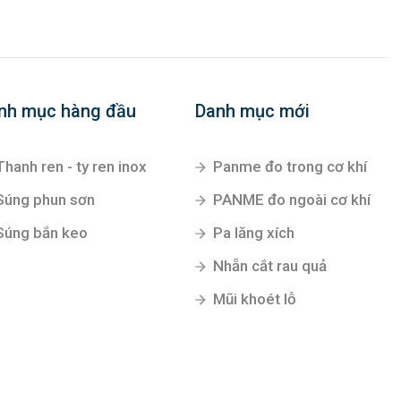
nh mục hàng đầu
Danh mục mới
Thanh ren - ty ren inox
Panme đo trong cơ khí
Súng phun sơn
PANME đo ngoài cơ khí
Súng bắn keo
Pa lăng xích
Nhẵn cắt rau quả
Mũi khoét lỗ