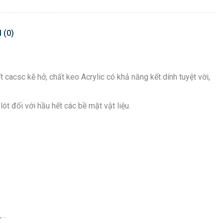
 (0)
cacsc kẽ hở, chất keo Acrylic có khả năng kết dính tuyệt vời,
ót đối với hầu hết các bề mặt vật liệu.
,…