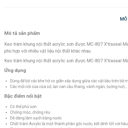
MÔ
Mô tả sản phẩm
Keo trám khung nội thất acrylic sơn được MC-807 X’traseal Mala
phù hợp với nhiều vật liệu nội thất khác nhau.
Keo trám khung nội thất acrylic sơn được MC-807 X’traseal Mala
Ứng dụng
Dùng để bịt các khe hở co giãn xây dựng giữa các vật liệu trên b
Các mối nối của cửa sổ, lan can cầu thang, vách ngăn, tường nứt,…
Đặc điểm nổi bật
Có thể phủ sơn
Chống mộc, chống rêu
Dễ dàng làm sạch bằng nước
Chất trám Acrylic là một thành phần gốc nước, kết dính tốt với hầu h