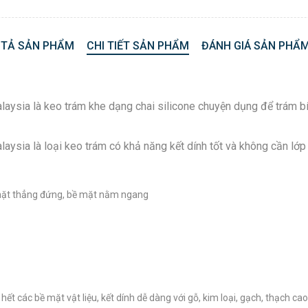
 TẢ SẢN PHẨM
CHI TIẾT SẢN PHẨM
ĐÁNH GIÁ SẢN PHẨM
ysia là keo trám khe dạng chai silicone chuyện dụng để trám bít 
ysia là loại keo trám có khả năng kết dính tốt và không cần lớp l
ề mặt thẳng đứng, bề mặt nằm ngang
ết các bề mặt vật liệu, kết dính dễ dàng với gỗ, kim loại, gạch, thạch cao