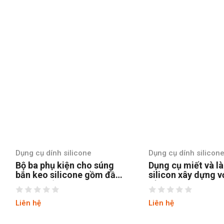
Dụng cụ dính silicone
Dụng cụ dính silicon
Dụng cụ miết và làm sạch
Dụng cụ trám trét
silicon xây dựng với đầu
GT774 chuyên ngh
sủi inox GT772
cấu hình
Liên hệ
Liên hệ