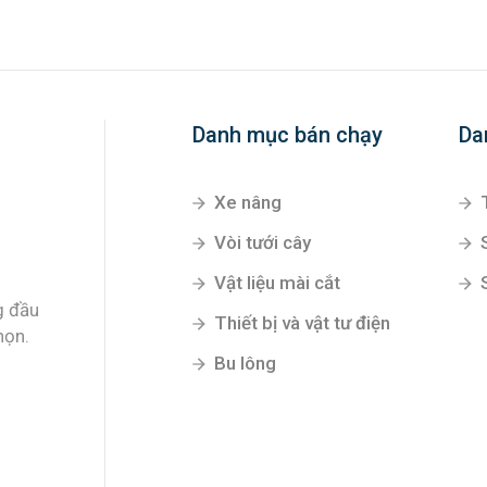
Danh mục bán chạy
Da
Xe nâng
Vòi tưới cây
Vật liệu mài cắt
g đầu
Thiết bị và vật tư điện
họn.
Bu lông