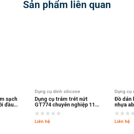
Sản phẩm liên quan
e
Dụng cụ dính silicone
Dụng cụ d
 nứt
Đồ dán lại silicone bằng
Miết và
iệp 11
nhựa abs cứng và TPR
GT770 b
dẻo GT773
nhựa ab
Liên hệ
Liên hệ