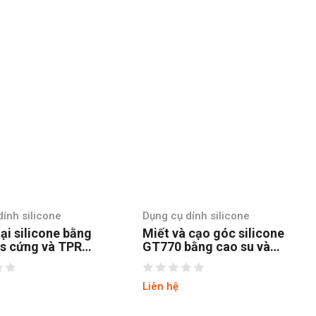
ính silicone
Dụng cụ dính silicone
 cạo góc silicone
Keo chống dột MC-201
ằng cao su và
X’TRASEAL malaysia
s
Liên hệ