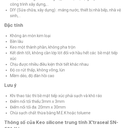
công trình xây dựng,…
DIY (Sửa chữa, xây dựng) : máng nước, thiết bị nhà bếp, nhà vệ
sinh,…
Đặc tính
Không ăn mòn kim loại
Bền lâu
Keo một thành phần, không pha trộn
Kết dính tốt, không cần lớp lót đối với hầu hết các bề mặt tiếp
xúc
Chịu được nhiều điều kiện thời tiết khác nhau
Độ co rút thấp, không võng, lún
Mềm dẻo, độ đàn hồi cao
Lưu ý
Khi thao tác thì bề mặt tiếp xúc phải sạch và khô ráo
Điểm nối tối thiểu:3mm x 3mm
Điểm nối tối đa: 20mm x 30mm
Chùi sạch chất thừa bằng M.E.K hoặc toluene
Thông số của Keo silicone trung tính X’traseal SN-