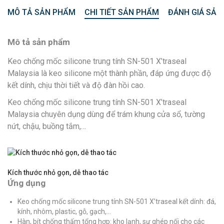
MÔ TẢ SẢN PHẨM
CHI TIẾT SẢN PHẨM
ĐÁNH GIÁ SẢN
Mô tả sản phẩm
Keo chống mốc silicone trung tính SN-501 X’traseal
Malaysia là keo silicone một thành phần, đáp ứng được độ
kết dính, chịu thời tiết và độ đàn hồi cao.
Keo chống mốc silicone trung tính SN-501 X’traseal
Malaysia chuyên dụng dùng để trám khung cửa sổ, tường
nứt, chậu, buồng tắm,…
Kích thước nhỏ gọn, dễ thao tác
Ứng dụng
Keo chống mốc silicone trung tính SN-501 X’traseal kết dính: đá,
kính, nhôm, plastic, gỗ, gạch,…
Hàn, bít chống thấm tổng hợp: kho lạnh, sự ghép nối cho các