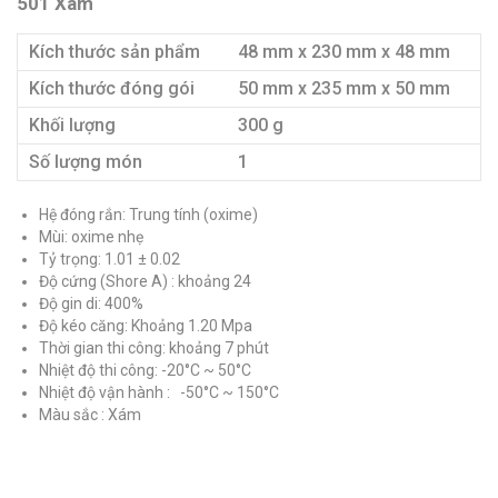
501 Xám
Kích thước sản phẩm
48 mm x 230 mm x 48 mm
Kích thước đóng gói
50 mm x 235 mm x 50 mm
Khối lượng
300 g
Số lượng món
1
Hệ đóng rắn: Trung tính (oxime)
Mùi: oxime nhẹ
Tỷ trọng: 1.01 ± 0.02
Độ cứng (Shore A) : khoảng 24
Độ gin di: 400%
Độ kéo căng: Khoảng 1.20 Mpa
Thời gian thi công: khoảng 7 phút
Nhiệt độ thi công: -20°C ~ 50°C
Nhiệt độ vận hành : -50°C ~ 150°C
Màu sắc : Xám