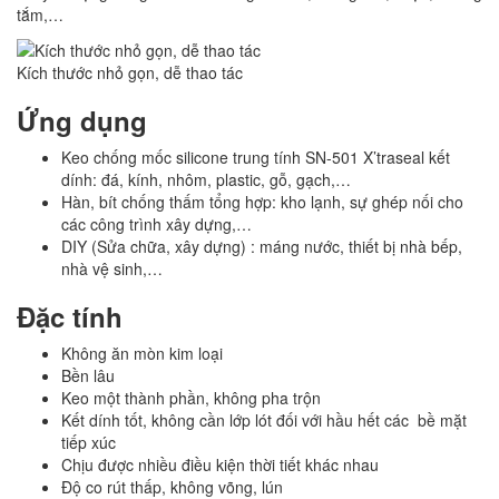
tắm,…
Kích thước nhỏ gọn, dễ thao tác
Ứng dụng
Keo chống mốc silicone trung tính SN-501 X’traseal kết
dính: đá, kính, nhôm, plastic, gỗ, gạch,…
Hàn, bít chống thấm tổng hợp: kho lạnh, sự ghép nối cho
các công trình xây dựng,…
DIY (Sửa chữa, xây dựng) : máng nước, thiết bị nhà bếp,
nhà vệ sinh,…
Đặc tính
Không ăn mòn kim loại
Bền lâu
Keo một thành phần, không pha trộn
Kết dính tốt, không cần lớp lót đối với hầu hết các bề mặt
tiếp xúc
Chịu được nhiều điều kiện thời tiết khác nhau
Độ co rút thấp, không võng, lún