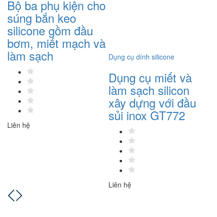
o
Dụng cụ miết và
làm sạch silicon
xây dựng với đầu
à
sủi inox GT772
Dụng cụ dính silicone
Dụ
Dụng cụ trám trét
Đ
nứt GT774 chuyên
b
nghiệp 11 cấu hình
c
G
Liên hệ
Liên hệ
Li