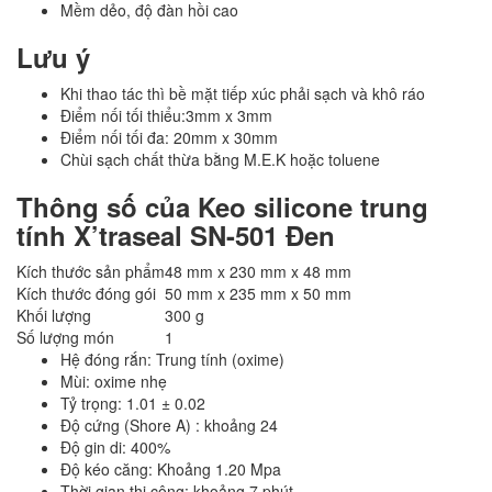
Mềm dẻo, độ đàn hồi cao
Lưu ý
Khi thao tác thì bề mặt tiếp xúc phải sạch và khô ráo
Điểm nối tối thiểu:3mm x 3mm
Điểm nối tối đa: 20mm x 30mm
Chùi sạch chất thừa bằng M.E.K hoặc toluene
Thông số của Keo silicone trung
tính X’traseal SN-501 Đen
Kích thước sản phẩm
48 mm x 230 mm x 48 mm
Kích thước đóng gói
50 mm x 235 mm x 50 mm
Khối lượng
300 g
Số lượng món
1
Hệ đóng rắn: Trung tính (oxime)
Mùi: oxime nhẹ
Tỷ trọng: 1.01 ± 0.02
Độ cứng (Shore A) : khoảng 24
Độ gin di: 400%
Độ kéo căng: Khoảng 1.20 Mpa
Thời gian thi công: khoảng 7 phút