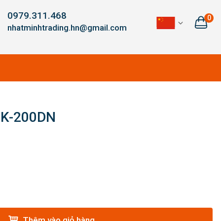
0979.311.468
0
nhatminhtrading.hn@gmail.com
NK-200DN
Thêm vào giỏ hàng