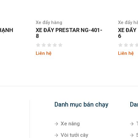
Xe đẩy hàng
Xe đẩy h
NG-401-
XE ĐẨY PRESTAR NG401-
XE ĐẨY
6
FD-150
Liên hệ
Liên hệ
Danh mục bán chạy
Da
Xe nâng
Vòi tưới cây