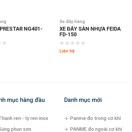
àng
Xe đẩy hàng
 SÀN NHỰA FEIDA
XE ĐẨY SÀN NHỰA FEIDA
FD-300
Liên hệ
nh mục hàng đầu
Danh mục mới
Thanh ren - ty ren inox
Panme đo trong cơ khí
Súng phun sơn
PANME đo ngoài cơ khí