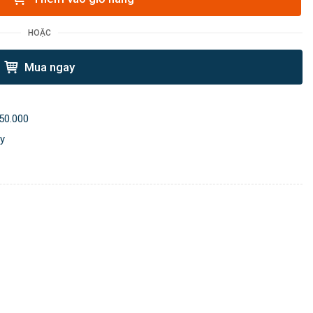
HOẶC
Mua ngay
50.000
ày