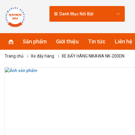
Danh Mục Nổi Bật
Sản phẩm
Giới thiệu
Tin tức
Liên hệ
Trang chủ
Xe đẩy hàng
XE ĐẨY HÀNG NIKAWA NK-200DN