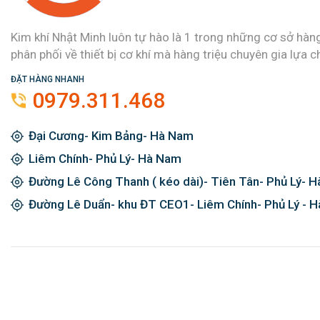
Kim khí Nhật Minh luôn tự hào là 1 trong những cơ sở hàn
phân phối về thiết bị cơ khí mà hàng triệu chuyên gia lựa c
ĐẶT HÀNG NHANH
0979.311.468
Đại Cương- Kim Bảng- Hà Nam
Liêm Chính- Phủ Lý- Hà Nam
Đường Lê Công Thanh ( kéo dài)- Tiên Tân- Phủ Lý- 
Đường Lê Duẩn- khu ĐT CEO1- Liêm Chính- Phủ Lý - 
Đăng ký ngay và được giảm giá 2