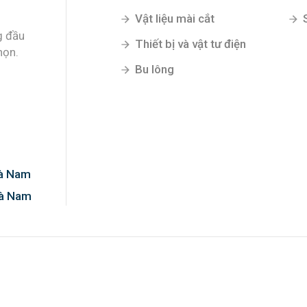
Vật liệu mài cắt
g đầu
Thiết bị và vật tư điện
họn.
Bu lông
Hà Nam
Hà Nam
0%!