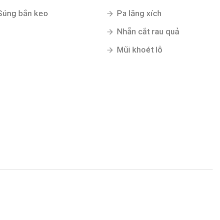
Súng bắn keo
Pa lăng xích
Nhẵn cắt rau quả
Mũi khoét lỗ
Gửi