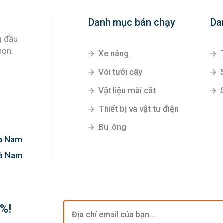
Danh mục bán chạy
Da
Xe nâng
Vòi tưới cây
Vật liệu mài cắt
g đầu
Thiết bị và vật tư điện
họn.
Bu lông
Hà Nam
Hà Nam