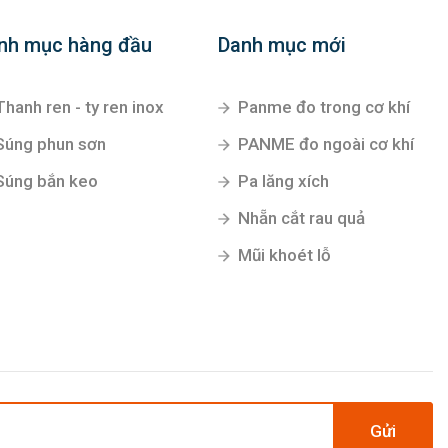
nh mục hàng đầu
Danh mục mới
Thanh ren - ty ren inox
Panme đo trong cơ khí
Súng phun sơn
PANME đo ngoài cơ khí
Súng bắn keo
Pa lăng xích
Nhẵn cắt rau quả
Mũi khoét lỗ