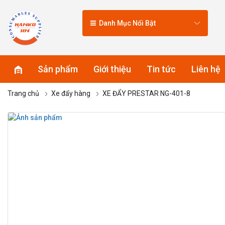
Danh Mục Nổi Bật
Sản phẩm
Giới thiệu
Tin tức
Liên hệ
Trang chủ
Xe đẩy hàng
XE ĐẨY PRESTAR NG-401-8