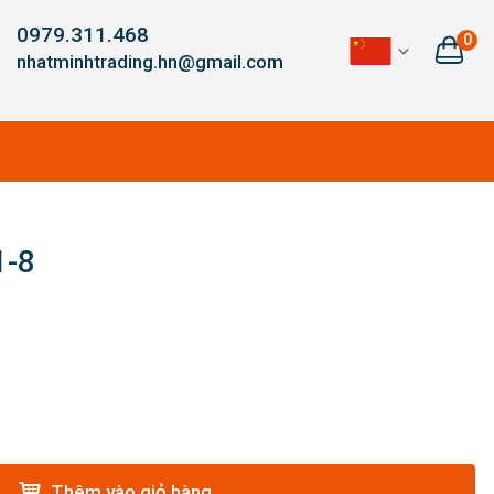
0979.311.468
0
nhatminhtrading.hn@gmail.com
1-8
Thêm vào giỏ hàng