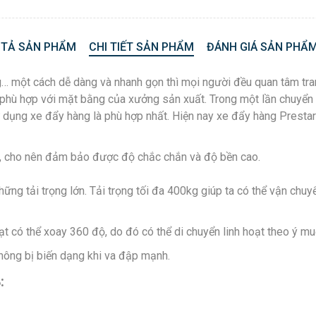
 TẢ SẢN PHẨM
CHI TIẾT SẢN PHẨM
ĐÁNH GIÁ SẢN PHẨM
… một cách dễ dàng và nhanh gọn thì mọi người đều quan tâm tra
phù hợp với mặt bằng của xưởng sản xuất. Trong một lần chuyển 
 dụng xe đẩy hàng là phù hợp nhất. Hiện nay xe đẩy hàng Prest
p, cho nên đảm bảo được độ chắc chắn và độ bền cao.
ững tải trọng lớn. Tải trọng tối đa 400kg giúp ta có thể vận ch
t có thể xoay 360 độ, do đó có thể di chuyển linh hoạt theo ý muố
không bị biến dạng khi va đập mạnh.
: