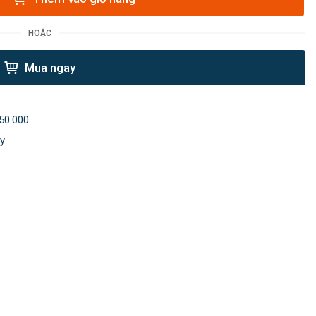
HOẶC
Mua ngay
50.000
ày