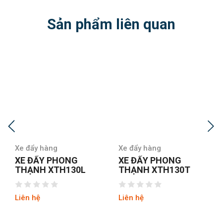
Sản phẩm liên quan
ẩy hàng
Xe đẩy hàng
Xe đẩy 
 ĐẨY PHONG
XE ĐẨY PHONG
XE ĐẨY
ẠNH XTH130L
THẠNH XTH130T
401-8
 hệ
Liên hệ
Liên hệ