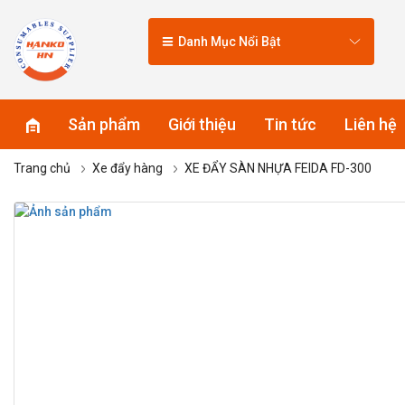
Danh Mục Nổi Bật
Sản phẩm
Giới thiệu
Tin tức
Liên hệ
Trang chủ
Xe đẩy hàng
XE ĐẨY SÀN NHỰA FEIDA FD-300