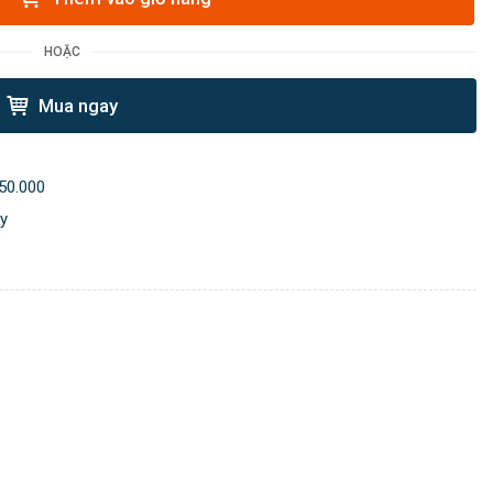
HOẶC
Mua ngay
50.000
ày