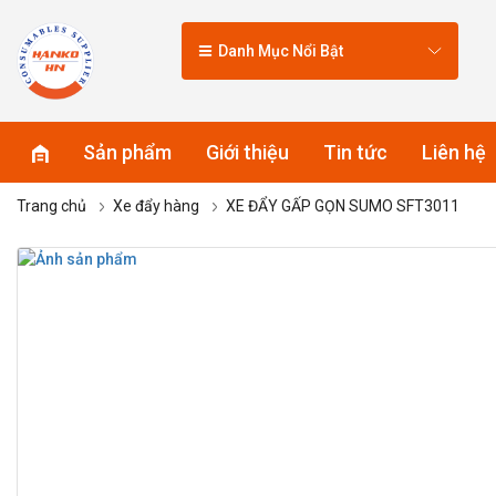
Danh Mục Nổi Bật
Sản phẩm
Giới thiệu
Tin tức
Liên hệ
Trang chủ
Xe đẩy hàng
XE ĐẨY GẤP GỌN SUMO SFT3011