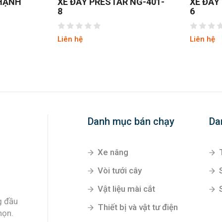
THẠNH
XE ĐẨY PRESTAR NG-401-
XE ĐẨY
8
6
Liên hệ
Liên hệ
Danh mục bán chạy
Da
Xe nâng
Vòi tưới cây
Vật liệu mài cắt
g đầu
Thiết bị và vật tư điện
họn.