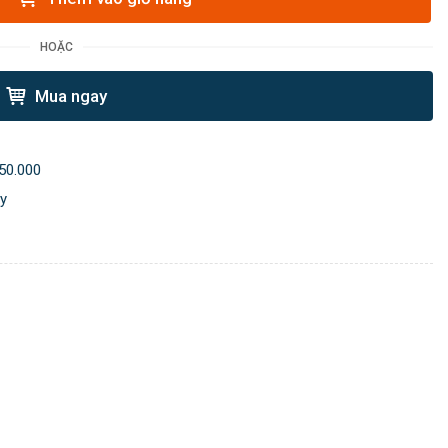
HOẶC
Mua ngay
50.000
ày