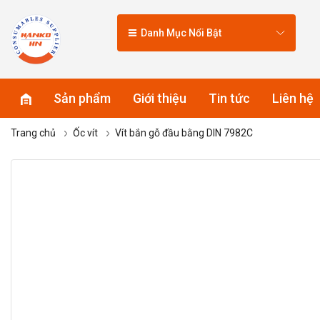
Danh Mục Nổi Bật
Sản phẩm
Giới thiệu
Tin tức
Liên hệ
Trang chủ
Ốc vít
Vít bắn gỗ đầu bằng DIN 7982C