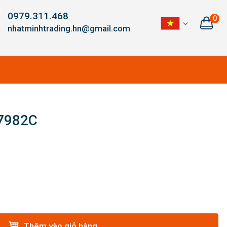
0979.311.468
0
nhatminhtrading.hn@gmail.com
 7982C
Thêm vào giỏ hàng