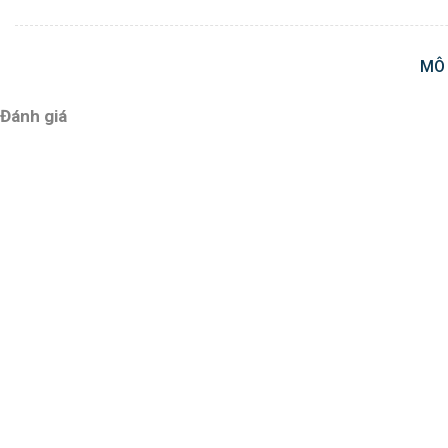
MÔ
Đánh giá
Chưa có đánh giá nào.
Hãy là người đầu tiên nhận xét “Vít bắn gỗ đầu bằng DIN
Đánh giá của bạn
Nhận xét của bạn
*