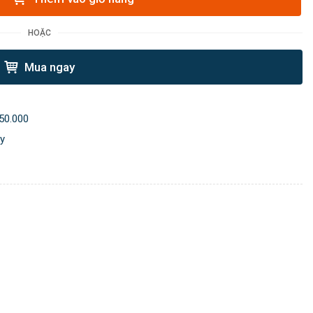
HOẶC
Mua ngay
50.000
ày