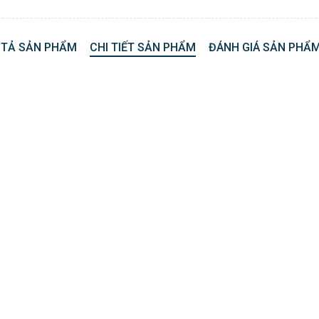
 TẢ SẢN PHẨM
CHI TIẾT SẢN PHẨM
ĐÁNH GIÁ SẢN PHẨM
 7982C”