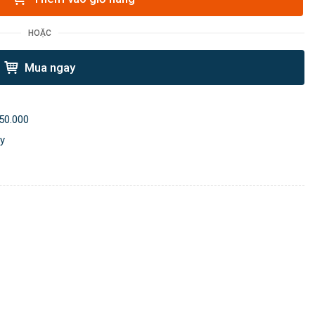
HOẶC
Mua ngay
50.000
ày