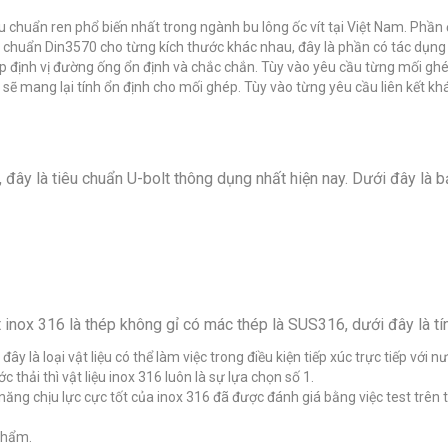
êu chuẩn ren phổ biến nhất trong ngành bu lông ốc vít tại Việt Nam. Phầ
u chuẩn Din3570 cho từng kích thước khác nhau, đây là phần có tác dụng 
iúp định vị đường ống ổn định và chắc chắn. Tùy vào yêu cầu từng mối g
 sẽ mang lại tính ổn định cho mối ghép. Tùy vào từng yêu cầu liên kết kh
đây là tiêu chuẩn U-bolt thông dụng nhất hiện nay. Dưới đây là b
olt inox 316 là thép không gỉ có mác thép là SUS316, dưới đây là tí
là loại vật liệu có thể làm việc trong điều kiện tiếp xúc trực tiếp với nư
thải thì vật liệu inox 316 luôn là sự lựa chọn số 1.
 năng chịu lực cực tốt của inox 316 đã được đánh giá bằng việc test trên
phẩm.