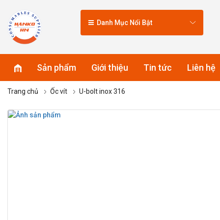
Danh Mục Nổi Bật
Sản phẩm
Giới thiệu
Tin tức
Liên hệ
Trang chủ
Ốc vít
U-bolt inox 316