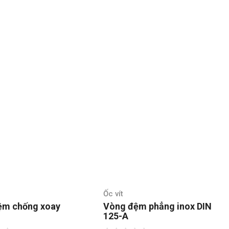
Ốc vít
đệm phẳng inox DIN
Bu lông chữ U inox – cùm
U DIN3570