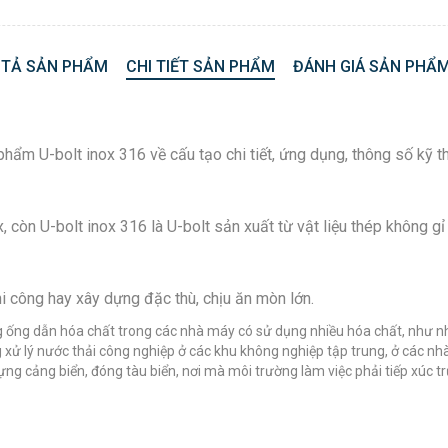
 TẢ SẢN PHẨM
CHI TIẾT SẢN PHẨM
ĐÁNH GIÁ SẢN PHẨM
phẩm U-bolt inox 316 về cấu tạo chi tiết, ứng dụng, thông số kỹ th
ox, còn U-bolt inox 316 là U-bolt sản xuất từ vật liệu thép không 
i công hay xây dựng đặc thù, chịu ăn mòn lớn.
g ống dẫn hóa chất trong các nhà máy có sử dụng nhiều hóa chất, như n
g xử lý nước thải công nghiệp ở các khu không nghiệp tập trung, ở các nh
ng cảng biển, đóng tàu biển, nơi mà môi trường làm việc phải tiếp xúc tr