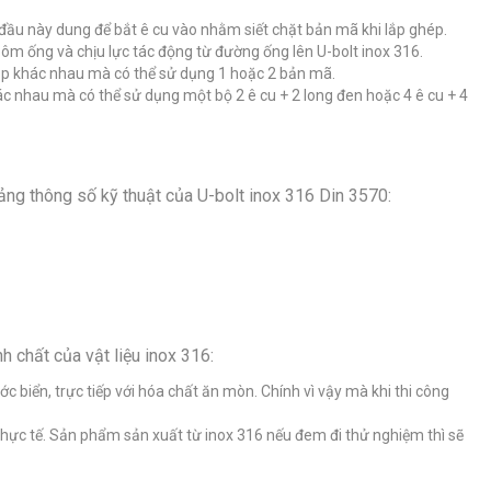
n đầu này dung để bắt ê cu vào nhằm siết chặt bản mã khi lắp ghép.
ôm ống và chịu lực tác động từ đường ống lên U-bolt inox 316.
hép khác nhau mà có thể sử dụng 1 hoặc 2 bản mã.
ác nhau mà có thể sử dụng một bộ 2 ê cu + 2 long đen hoặc 4 ê cu + 4
ảng thông số kỹ thuật của U-bolt inox 316 Din 3570:
nh chất của vật liệu inox 316:
ớc biển, trực tiếp với hóa chất ăn mòn. Chính vì vậy mà khi thi công
 thực tế. Sản phẩm sản xuất từ inox 316 nếu đem đi thử nghiệm thì sẽ