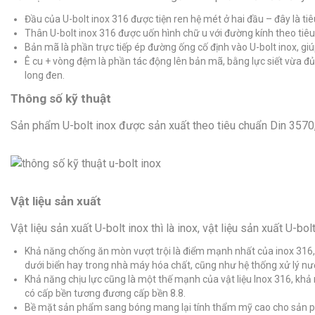
Đầu của U-bolt inox 316 được tiện ren hệ mét ở hai đầu – đây là ti
Thân U-bolt inox 316 được uốn hình chữ u với đường kính theo tiê
Bản mã là phần trực tiếp ép đường ống cố định vào U-bolt inox, g
Ê cu + vòng đệm là phần tác động lên bản mã, bằng lực siết vừa đủ
long đen.
Thông số kỹ thuật
Sản phẩm U-bolt inox được sản xuất theo tiêu chuẩn Din 3570, 
Vật liệu sản xuất
Vật liệu sản xuất U-bolt inox thì là inox, vật liệu sản xuất U-b
Khả năng chống ăn mòn vượt trội là điểm mạnh nhất của inox 316, đây 
dưới biển hay trong nhà máy hóa chất, cũng như hệ thống xử lý nước 
Khả năng chịu lực cũng là một thế mạnh của vật liệu Inox 316, khả
có cấp bền tương đương cấp bền 8.8.
Bề mặt sản phẩm sang bóng mang lại tính thẩm mỹ cao cho sản 