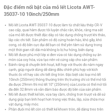
Đặc điểm nổi bật của mỏ lết Licota AWT-
35037-10 10inch/250mm
Mỏ lết Licota AWT-35037-10 được làm từ chất liệu thép CR-V
cao cấp, quai hàm được tôi luyện chắc rắn, khỏe, răng ma sát
của mỏ lết được thiết đặc dày có tác dụng chống trượt khi tháo,
lắp các chi tiết. Sản phẩm có độ cứng hoàn hảo, khó gãy, khó
cong, có độ bền cực đại để bạn có thể yên tâm sử dụng trong
một thời gian rất dài mà không lo bị hư hỏng, biến dạng.
Mỏ lết được phủ một lớp xi đen vừa có tác dụng chống sự ăn
mòn của oxy hóa, vừa tạo nên vẻ cứng cáp cho sản phẩm.
Bánh răng di chuyển linh hoạt, kết hợp với thước đo nằm ngay
cạnh, giúp người dùng dễ dàng điều chỉnh phù hợp với kích
thước ốc vít hay các chi tiết ống tròn. Đặc biệt các loại mỏ lết
10inch (250mm) thông thường trên thị trường chỉ có thể mở tối
đa được 29mm thì mỏ lết 10” (250mm) của Licota có thể mở tối
đa đến 32.8mm và vẫn đảm bảo được độ bền của sản phẩm.
Mỏ lết được thiết kế lớn, vừa tay cầm, chống trơn trượt và dễ sử
dụng giúp bạn linh hoạt hơn trong việc tháo, lắp, sửa chữa mọi
vật dụng, máy móc.
Phần đuôi mỏ lết còn có thiết kế khoen tròn, dễ dàng treo trên