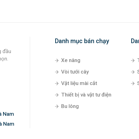
Danh mục bán chạy
Da
g đầu
họn.
Xe nâng
Vòi tưới cây
Vật liệu mài cắt
Thiết bị và vật tư điện
Bu lông
Hà Nam
Hà Nam