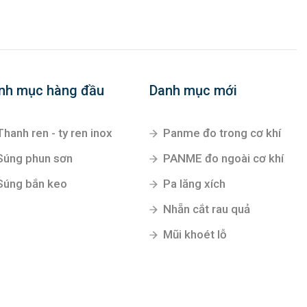
nh mục hàng đầu
Danh mục mới
Thanh ren - ty ren inox
Panme đo trong cơ khí
Súng phun sơn
PANME đo ngoài cơ khí
Súng bắn keo
Pa lăng xích
Nhẵn cắt rau quả
Mũi khoét lỗ