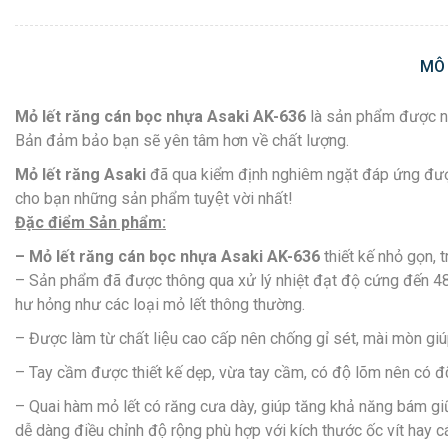
MÔ
Mỏ lết răng cán bọc nhựa Asaki
AK-636
là sản phẩm được nhiê
Bản đảm bảo bạn sẽ yên tâm hơn về chất lượng.
Mỏ lết răng Asaki
đã qua kiểm định nghiêm ngặt đáp ứng đư
cho bạn những sản phẩm tuyệt vời nhất!
Đặc điểm Sản phẩm:
– Mỏ lết răng cán bọc nhựa Asaki AK-
636
thiết kế nhỏ gọn, t
– Sản phẩm đã được thông qua xử lý nhiệt đạt độ cứng đến 48 HRC 
hư hỏng như các loại mỏ lết thông thường.
– Được làm từ chất liệu cao cấp nên chống gỉ sét, mài mòn giu
– Tay cầm được thiết kế dẹp, vừa tay cầm, có độ lõm nên có đô
– Quai hàm mỏ lết có răng cưa dày, giúp tăng khả năng bám giữ d
dễ dàng điều chỉnh độ rộng phù hợp với kích thước ốc vít hay cá