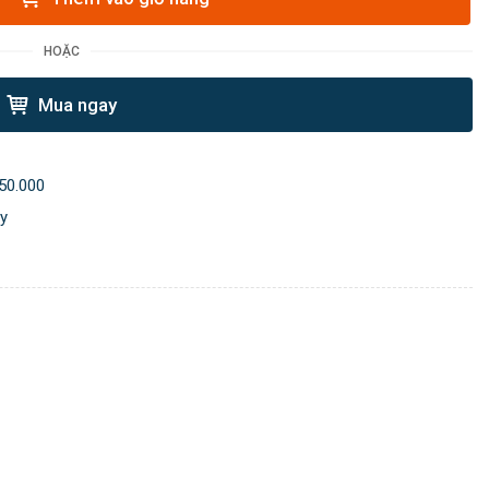
HOẶC
Mua ngay
50.000
ày