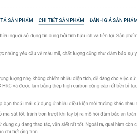
 TẢ SẢN PHẨM
CHI TIẾT SẢN PHẨM
ĐÁNH GIÁ SẢN PHẨM
̀u người sử dụng tin dùng bởi tính hữu ích và tiện lợi. Sản p
ợc những yêu cầu về mẫu mã, chất lượng cũng như đảm bảo sư
rọng lượng nhẹ, không chiếm nhiều diện tích, dễ dàng cho việc s
và được làm bằng thép high carbon cứng cáp rất bền bỉ tạo sư
́p bạn thoải mái sử dụng ở nhiều điều kiện môi trường khác nhau 
̣ ma sát tốt, tránh trơn trượt khi tay bị ra mồ hôi đảm bảo an toà
ụng cụ đang thao tác, vặn siết rất tốt. Ngoài ra, quai hàm còn co
c chi tiết ống tròn.