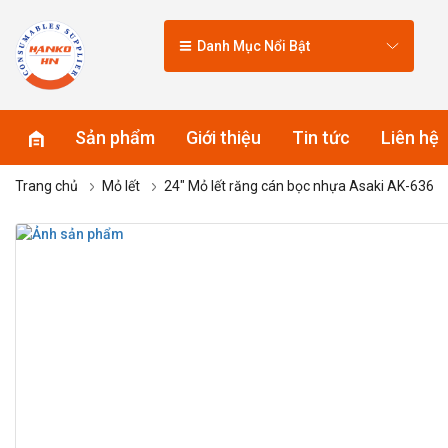
Danh Mục Nổi Bật
Sản phẩm
Giới thiệu
Tin tức
Liên hệ
Trang chủ
Mỏ lết
24″ Mỏ lết răng cán bọc nhựa Asaki AK-636