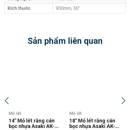
Kích thước
900mm, 36″
Sản phẩm liên quan
Mỏ lết
Mỏ lết
ng cán
18″ Mỏ lết răng cán
24″ Mỏ lết răng c
ki AK-
bọc nhựa Asaki AK-
bọc nhựa Asaki A