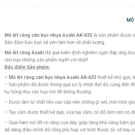
MÔ
Mỏ lết răng cán bọc nhựa Asaki
AK-633
là sản phẩm được nhiê
Bản đảm bảo bạn sẽ yên tâm hơn về chất lượng.
Mỏ lết răng Asaki
đã qua kiểm định nghiêm ngặt đáp ứng đư
cho bạn những sản phẩm tuyệt vời nhất!
Đặc điểm Sản phẩm:
– Mỏ lết răng cán bọc nhựa Asaki AK-
633
thiết kế nhỏ gọn, t
– Sản phẩm đã được thông qua xử lý nhiệt đạt độ cứng đến 48 HRC 
hư hỏng như các loại mỏ lết thông thường.
– Được làm từ chất liệu cao cấp nên chống gỉ sét, mài mòn giu
– Tay cầm được thiết kế dẹp, vừa tay cầm, có độ lõm nên có đô
– Quai hàm mỏ lết có răng cưa dày, giúp tăng khả năng bám giữ d
dễ dàng điều chỉnh độ rộng phù hợp với kích thước ốc vít hay cá