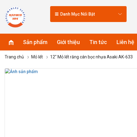
Danh Mục Nổi Bật
Sản phẩm
Giới thiệu
Tin tức
Liên hệ
Trang chủ
Mỏ lết
12″ Mỏ lết răng cán bọc nhựa Asaki AK-633