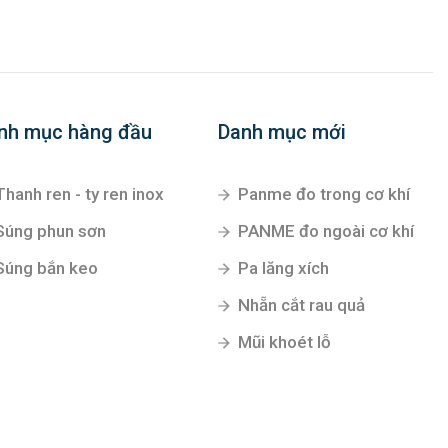
nh mục hàng đầu
Danh mục mới
Thanh ren - ty ren inox
Panme đo trong cơ khí
Súng phun sơn
PANME đo ngoài cơ khí
Súng bắn keo
Pa lăng xích
Nhẵn cắt rau quả
Mũi khoét lỗ