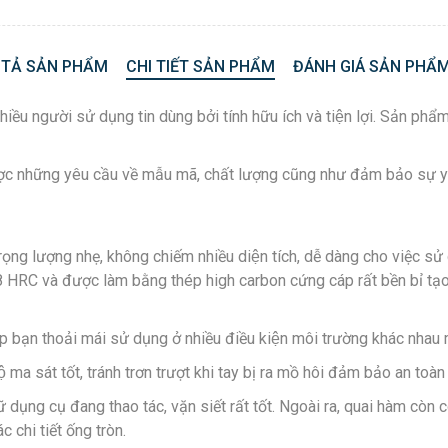
 TẢ SẢN PHẨM
CHI TIẾT SẢN PHẨM
ĐÁNH GIÁ SẢN PHẨM
̀u người sử dụng tin dùng bởi tính hữu ích và tiện lợi. Sản p
ợc những yêu cầu về mẫu mã, chất lượng cũng như đảm bảo sư
rọng lượng nhẹ, không chiếm nhiều diện tích, dễ dàng cho việc s
và được làm bằng thép high carbon cứng cáp rất bền bỉ tạo sư
́p bạn thoải mái sử dụng ở nhiều điều kiện môi trường khác nhau 
̣ ma sát tốt, tránh trơn trượt khi tay bị ra mồ hôi đảm bảo an toà
ụng cụ đang thao tác, vặn siết rất tốt. Ngoài ra, quai hàm còn co
c chi tiết ống tròn.