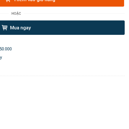
HOẶC
Mua ngay
50.000
ày