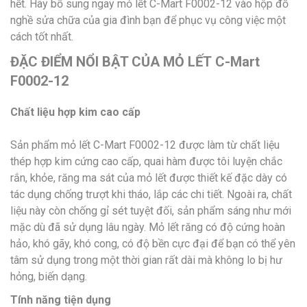
hết. Hãy bổ sung ngay mỏ lết C-Mart F0002-12 vào hộp đồ
nghề sửa chữa của gia đình bạn để phục vụ công việc một
cách tốt nhất.
ĐẶC ĐIỂM NỔI BẬT CỦA MỎ LẾT C-Mart
F0002-12
Chất liệu hợp kim cao cấp
Sản phẩm mỏ lết C-Mart F0002-12 được làm từ chất liệu
thép hợp kim cứng cao cấp, quai hàm được tôi luyện chắc
rắn, khỏe, răng ma sát của mỏ lết được thiết kế đặc dày có
tác dụng chống trượt khi tháo, lắp các chi tiết. Ngoài ra, chất
liệu này còn chống gỉ sét tuyệt đối, sản phẩm sáng như mới
mặc dù đã sử dụng lâu ngày. Mỏ lết răng có độ cứng hoàn
hảo, khó gãy, khó cong, có độ bền cực đại để bạn có thể yên
tâm sử dụng trong một thời gian rất dài mà không lo bị hư
hỏng, biến dạng.
Tính năng tiện dụng