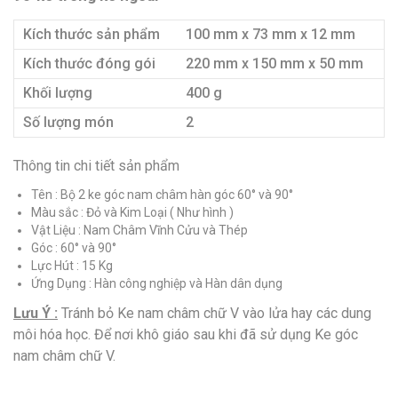
Kích thước sản phẩm
100 mm x 73 mm x 12 mm
Kích thước đóng gói
220 mm x 150 mm x 50 mm
Khối lượng
400 g
Số lượng món
2
Thông tin chi tiết sản phẩm
Tên : Bộ 2 ke góc nam châm hàn góc 60° và 90°
Màu sắc : Đỏ và Kim Loại ( Như hình )
Vật Liệu : Nam Châm Vĩnh Cửu và Thép
Góc : 60° và 90°
Lực Hút : 15 Kg
Ứng Dụng : Hàn công nghiệp và Hàn dân dụng
Lưu Ý :
Tránh bỏ Ke nam châm chữ V vào lửa hay các dung
môi hóa học. Để nơi khô giáo sau khi đã sử dụng Ke góc
nam châm chữ V.