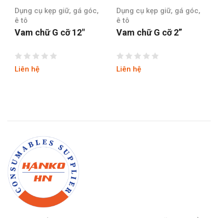
 cụ kẹp giữ, gá góc,
Dụng cụ kẹp giữ, gá góc,
Dụng cụ 
ê tô
ê tô
 chữ G cỡ 12″
Vam chữ G cỡ 2”
Vam ch
 hệ
Liên hệ
Liên hệ