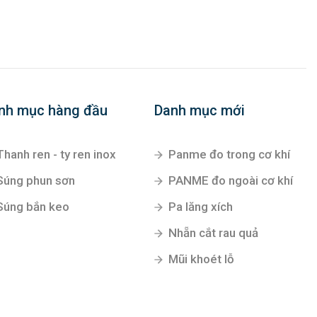
nh mục hàng đầu
Danh mục mới
Thanh ren - ty ren inox
Panme đo trong cơ khí
Súng phun sơn
PANME đo ngoài cơ khí
Súng bắn keo
Pa lăng xích
Nhẵn cắt rau quả
Mũi khoét lỗ