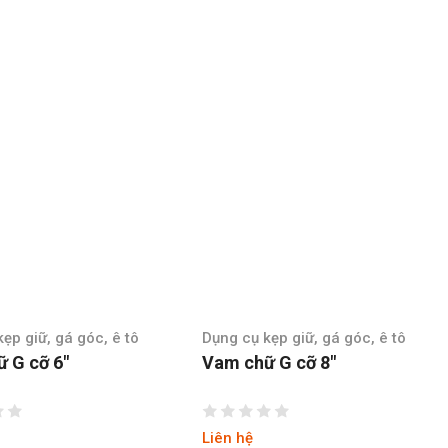
Dụng cụ kẹp giữ, gá góc, ê tô
Dụng cụ kẹp giữ, gá gó
Vam chữ G cỡ 8″
Cảo kẹp nhanh
10″/254MM, lực kẹ
Liên hệ
Liên hệ