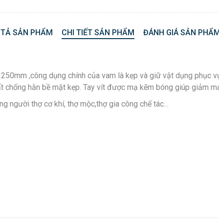
 TẢ SẢN PHẨM
CHI TIẾT SẢN PHẨM
ĐÁNH GIÁ SẢN PHẨM
 250mm ,công dụng chính của vam là kẹp và giữ vật dụng phục vụ
t chống hằn bề mặt kẹp. Tay vít được mạ kẽm bóng giúp giảm ma 
g người thợ cơ khí, thợ mộc,thợ gia công chế tác…