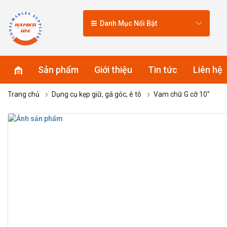
Danh Mục Nổi Bật
Sản phẩm
Giới thiệu
Tin tức
Liên hệ
Trang chủ
Dụng cụ kẹp giữ, gá góc, ê tô
Vam chữ G cỡ 10″