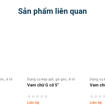
Sản phẩm liên quan
ẹp giữ, gá góc, ê tô
Dụng cụ kẹp giữ, gá góc, ê tô
 G cỡ 5″
Vam chữ G cỡ 6″
Liên hệ