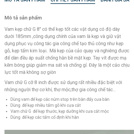
Mô tả sản phẩm
Vam kẹp chữ G 8″ có thể kẹp tốt các vật dụng có độ dày
dưới 185mm ,công dụng chính của vam là kẹp và giữ vật
dụng phục vụ công tác gia công chế tạo thủ công như kẹp
gỗ, kẹp tấm kim loại.. Má kẹp của cảo quay và nghiêng được
để dàn đều áp suất chống hằn bề mặt kẹp. Tay vít được mạ
kẽm bóng giúp giảm ma sát và chống gỉ. Đây là một cảo chịu
lực tốt mà không sợ giòn
Vam chữ G cỡ 8 inch được sử dụng rất nhiều đặc biệt với
những người thợ cơ khí, thợ mộc,thợ gia công chế tác…
Dùng vam để kẹp các núm stop trên bàn đẩy cưa bàn
Dùng để kẹp nhiều tấm gỗ khi cưa cắt
Vam chữ G để kẹp thước, kẹp dưỡng khi cưa cắt mộc
Dùng để kẹp các tấm cố định khi hàn