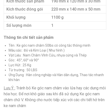
Kích thước sản phẩm
190 mm x 120 mm x 30 mm
Kích thước đóng gói
220 mm x 140 mm x 50 mm
Khối lượng
1100 g
Số lượng món
1
Thông tin chi tiết sản phẩm
Tên : Ke góc nam châm 50lbs có công tắc thông minh
Màu sắc : Đỏ và Kim Loại ( Như hình )
Vật Liệu : Nam Châm Vĩnh Cửu, nhựa cứng và Thép
Góc : 45°, 60° và 90°
Lực Hút : 25 Kg
Từ trường : 50 LBS
Ứng Dụng : Hàn công nghiệp và Hàn dân dụng, Thao tác nhanh
khi hàn
Lưu Ý :
Tránh bỏ Ke góc nam châm vào lửa hay các dung môi
hóa học. Để nơi khô giáo sau khi đã sử dụng Ke góc nam
châm chữ V. Không cho nước tiếp xúc với các chi tiết hở trên
ke nam châm